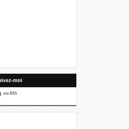
Suivez-moi
via RSS