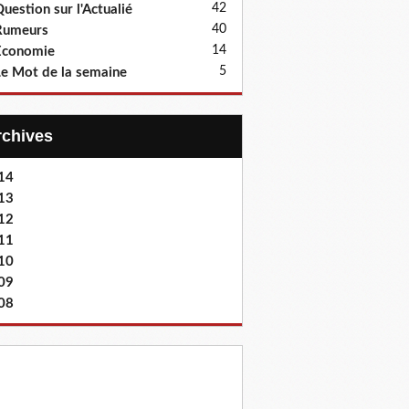
42
uestion sur l'Actualié
40
Rumeurs
14
Economie
5
e Mot de la semaine
Archives
14
13
12
11
10
09
08