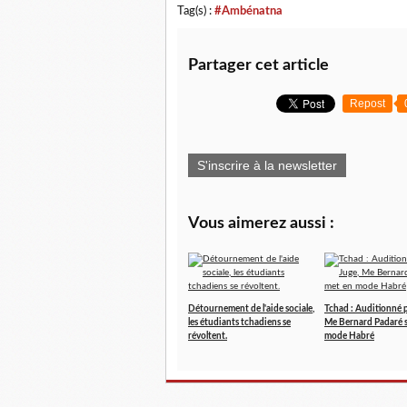
Tag(s) :
#Ambénatna
Partager cet article
Repost
S'inscrire à la newsletter
Vous aimerez aussi :
Détournement de l'aide sociale,
Tchad : Auditionné p
les étudiants tchadiens se
Me Bernard Padaré s
révoltent.
mode Habré