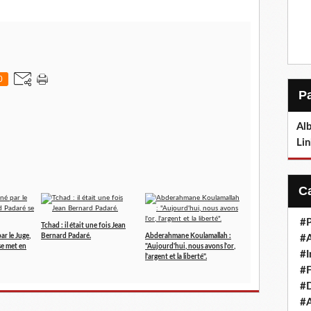
0
Alb
Lin
#P
Tchad : il était une fois Jean
ar le Juge,
Bernard Padaré.
Abderahmane Koulamallah :
#
e met en
"Aujourd'hui, nous avons l'or,
#I
l'argent et la liberté".
#F
#D
#A