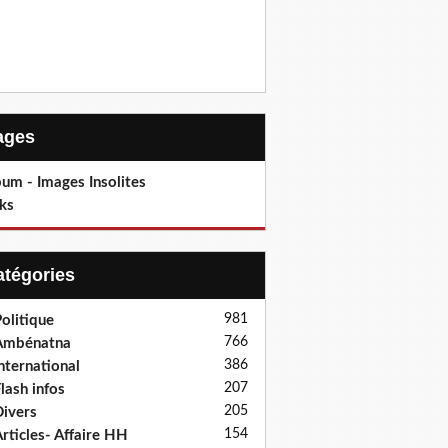
Pages
um - Images Insolites
ks
Catégories
981
olitique
766
Ambénatna
386
nternational
207
lash infos
205
ivers
154
rticles- Affaire HH