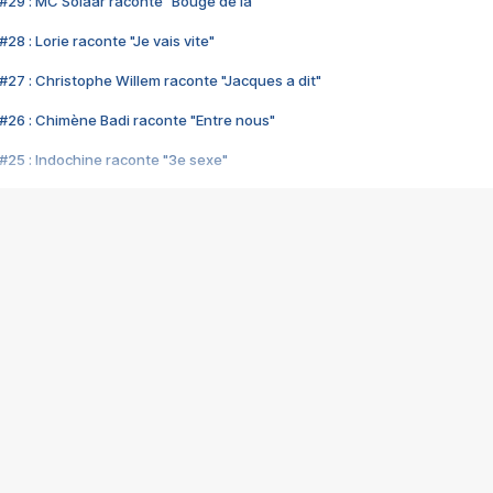
#29 : MC Solaar raconte "Bouge de là"
28 : Lorie raconte "Je vais vite"
#27 : Christophe Willem raconte "Jacques a dit"
#26 : Chimène Badi raconte "Entre nous"
#25 : Indochine raconte "3e sexe"
#24 : Zaho raconte "C'est chelou"
#23 : Patrick Bruel raconte "Au café des délices"
#22 : Kyo raconte "Le chemin"
#21 : Nolwenn Leroy raconte "Cassé"
#20 : Patrick Hernandez raconte "Born to be alive"
#19 : Lorie raconte "Près de moi"
#18 : Michael Jones raconte "A nos actes manqués" (avec Jean-Jacque
#17 : Khaled raconte "Aïcha"