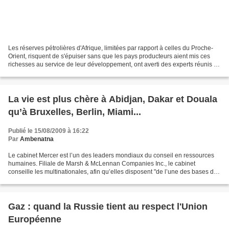
Les réserves pétrolières d'Afrique, limitées par rapport à celles du Proche-
Orient, risquent de s'épuiser sans que les pays producteurs aient mis ces
richesses au service de leur développement, ont averti des experts réunis à
Johannesburg. Une fois les...
La vie est plus chère à Abidjan, Dakar et Douala
qu’à Bruxelles, Berlin, Miami...
Publié le 15/08/2009 à 16:22
Par
Ambenatna
Le cabinet Mercer est l’un des leaders mondiaux du conseil en ressources
humaines. Filiale de Marsh & McLennan Companies Inc., le cabinet
conseille les multinationales, afin qu’elles disposent "de l’une des bases de
données les plus complètes sur les...
Gaz : quand la Russie tient au respect l'Union
Européenne