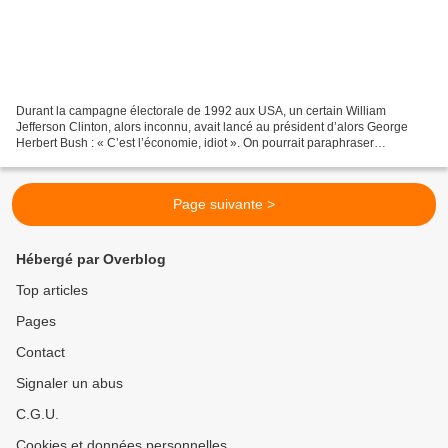
Durant la campagne électorale de 1992 aux USA, un certain William
Jefferson Clinton, alors inconnu, avait lancé au président d’alors George
Herbert Bush : « C’est l’économie, idiot ». On pourrait paraphraser
aujourd’hui ce trait d’esprit. En effet, à...
Page suivante >
Hébergé par Overblog
Top articles
Pages
Contact
Signaler un abus
C.G.U.
Cookies et données personnelles