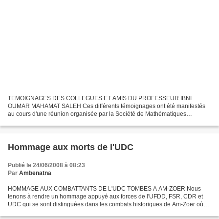
TEMOIGNAGES DES COLLEGUES ET AMIS DU PROFESSEUR IBNI
OUMAR MAHAMAT SALEH Ces différents témoignages ont été manifestés
au cours d'une réunion organisée par la Société de Mathématiques
Française. David Békollé Professeur à l'Université de N’Gaoundéré,...
Hommage aux morts de l'UDC
Publié le 24/06/2008 à 08:23
Par
Ambenatna
HOMMAGE AUX COMBATTANTS DE L'UDC TOMBES A AM-ZOER Nous
tenons à rendre un hommage appuyé aux forces de l'UFDD, FSR, CDR et
UDC qui se sont distinguées dans les combats historiques de Am-Zoer où
les vaillants combattants de la résistance nationale ont...