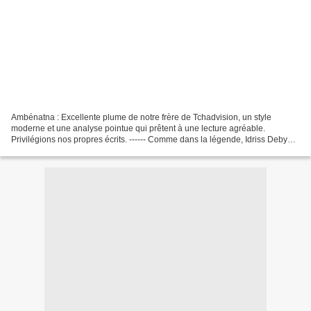
Ambénatna : Excellente plume de notre frère de Tchadvision, un style
moderne et une analyse pointue qui prêtent à une lecture agréable.
Privilégions nos propres écrits. ------ Comme dans la légende, Idriss Deby
Itno (IDI) a sept vies. Il vient de sortir...