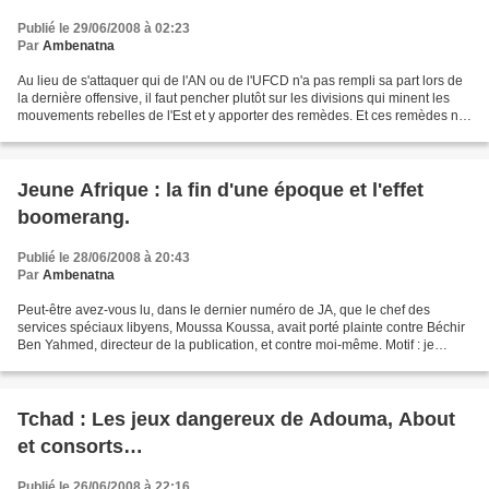
Publié le 29/06/2008 à 02:23
Par
Ambenatna
Au lieu de s'attaquer qui de l'AN ou de l'UFCD n'a pas rempli sa part lors de
la dernière offensive, il faut pencher plutôt sur les divisions qui minent les
mouvements rebelles de l'Est et y apporter des remèdes. Et ces remèdes ne
peuvent être valables...
Jeune Afrique : la fin d'une époque et l'effet
boomerang.
Publié le 28/06/2008 à 20:43
Par
Ambenatna
Peut-être avez-vous lu, dans le dernier numéro de JA, que le chef des
services spéciaux libyens, Moussa Koussa, avait porté plainte contre Béchir
Ben Yahmed, directeur de la publication, et contre moi-même. Motif : je
l’aurais diffamé, dans le cadre d’un...
Tchad : Les jeux dangereux de Adouma, About
et consorts…
Publié le 26/06/2008 à 22:16