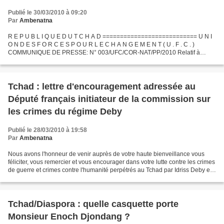
Publié le 30/03/2010 à 09:20
Par
Ambenatna
R E P U B L I Q U E D U T C H A D =========================== U N I
O N D E S F O R C E S P O U R L E C H A N G E M E N T ( U . F . C . )
COMMUNIQUE DE PRESSE: N° 003/UFC/COR-NAT/PP/2010 Relatif à
l’adoption de la Résolution des Parlementaires Français...
Tchad : lettre d'encouragement adressée au
Député français initiateur de la commission sur
les crimes du régime Deby
Publié le 28/03/2010 à 19:58
Par
Ambenatna
Nous avons l'honneur de venir auprès de votre haute bienveillance vous
féliciter, vous remercier et vous encourager dans votre lutte contre les crimes
de guerre et crimes contre l'humanité perpétrés au Tchad par Idriss Deby et
ses maîtres ! Dépuis que...
Tchad/Diaspora : quelle casquette porte
Monsieur Enoch Djondang ?