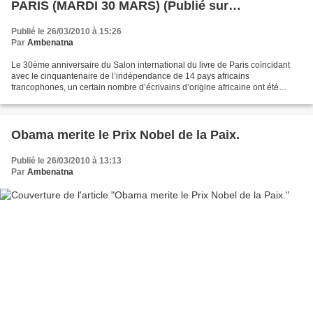
PARIS (MARDI 30 MARS) (Publié sur
FACEBOOK par Acheikh IBN-OUMAR, le 26
Publié le 26/03/2010 à 15:26
mars 2010)
Par
Ambenatna
Le 30ème anniversaire du Salon international du livre de Paris coïncidant
avec le cinquantenaire de l’indépendance de 14 pays africains
francophones, un certain nombre d’écrivains d’origine africaine ont été
invités à cette manifestation littéraire de...
Obama merite le Prix Nobel de la Paix.
Publié le 26/03/2010 à 13:13
Par
Ambenatna