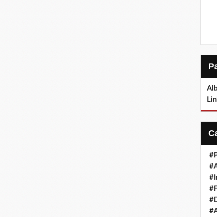
Alb
Lin
#P
#
#I
#F
#D
#A