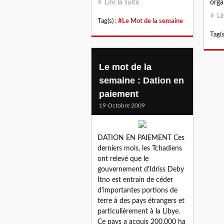
Lire la suite
orga
Li
Tag(s) :
#Le Mot de la semaine
Tag(s
Le mot de la
semaine : Dation en
paiement
19 Octobre 2009
DATION EN PAIEMENT Ces
derniers mois, les Tchadiens
ont relevé que le
gouvernement d'Idriss Deby
Itno est entrain de céder
d'importantes portions de
terre à des pays étrangers et
particulièrement à la Libye.
Ce pays a acquis 200.000 ha