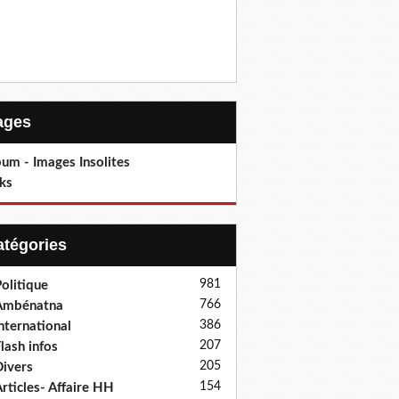
Pages
um - Images Insolites
ks
Catégories
981
olitique
766
Ambénatna
386
nternational
207
lash infos
205
ivers
154
rticles- Affaire HH