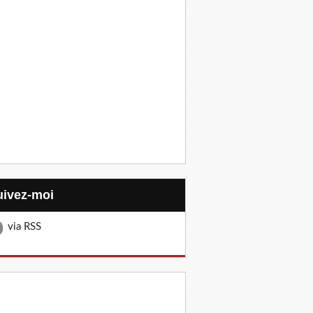
Suivez-moi
via RSS