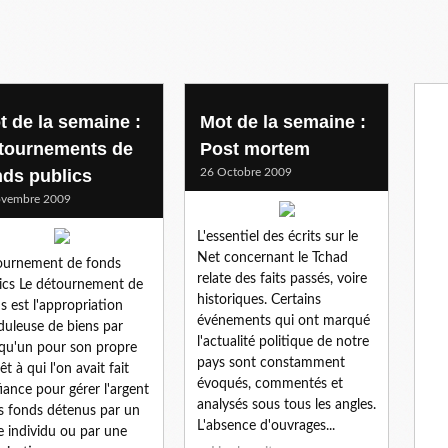
t de la semaine :
Mot de la semaine :
tournements de
Post mortem
nds publics
26 Octobre 2009
ovembre 2009
L'essentiel des écrits sur le
Net concernant le Tchad
ournement de fonds
relate des faits passés, voire
ics Le détournement de
historiques. Certains
s est l'appropriation
événements qui ont marqué
duleuse de biens par
l'actualité politique de notre
qu'un pour son propre
pays sont constamment
êt à qui l'on avait fait
évoqués, commentés et
iance pour gérer l'argent
analysés sous tous les angles.
es fonds détenus par un
L'absence d'ouvrages...
e individu ou par une