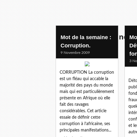
le mot de la semaine
Mot de la semaine :
Mo
Corruption.
Dé
9 Novembre 2009
fo
3 N
CORRUPTION La corruption
est un fléau qui accable la
Dét
majorité des pays du monde
publ
mais qui est particulièrement
fond
présente en Afrique où elle
frau
fait des ravages
quel
considérables. Cet article
intér
essaie de définir cette
conf
corruption à l’africaine, ses
et l
principales manifestations...
autr