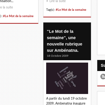
nisation...
Lire la suite
re la suite
Tag(s) :
#Le Mot de la semaine
) :
#Le Mot de la semaine
"Le Mot de la
semaine", une
nouvelle rubrique
sur Ambénatna.
18 Octobre 2009
A partir du lundi 19 octobre
2009, Ambenatna inaugure