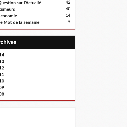
42
uestion sur l'Actualié
40
Rumeurs
14
Economie
5
e Mot de la semaine
Archives
14
13
12
11
10
09
08