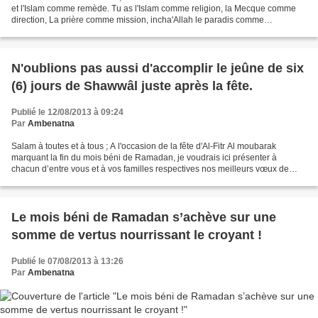
et l'Islam comme remède. Tu as l'Islam comme religion, la Mecque comme
direction, La prière comme mission, incha'Allah le paradis comme
destination. Ils disent que ma religion est...
N'oublions pas aussi d'accomplir le jeûne de six
(6) jours de Shawwâl juste après la fête.
Publié le 12/08/2013 à 09:24
Par
Ambenatna
Salam à toutes et à tous ; A l'occasion de la fête d'Al-Fitr Al moubarak
marquant la fin du mois béni de Ramadan, je voudrais ici présenter à
chacun d’entre vous et à vos familles respectives nos meilleurs vœux de
santé, de bonheur et de paix dans la...
Le mois béni de Ramadan s’achève sur une
somme de vertus nourrissant le croyant !
Publié le 07/08/2013 à 13:26
Par
Ambenatna