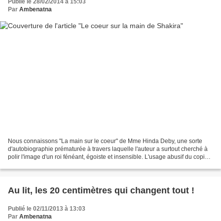
Publié le 28/02/2014 à 15:03
Par
Ambenatna
Nous connaissons "La main sur le coeur" de Mme Hinda Deby, une sorte
d'autobiographie prématurée à travers laquelle l'auteur a surtout cherché à
polir l'image d'un roi fénéant, égoiste et insensible. L'usage abusif du copier-
coller de paragraphes entiers...
Au lit, les 20 centimètres qui changent tout !
Publié le 02/11/2013 à 13:03
Par
Ambenatna