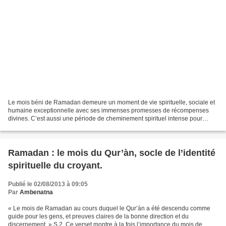
Le mois béni de Ramadan demeure un moment de vie spirituelle, sociale et
humaine exceptionnelle avec ses immenses promesses de récompenses
divines. C’est aussi une période de cheminement spirituel intense pour
s’élever davantage dans l’amour, la solidarité,...
Ramadan : le mois du Qur’àn, socle de l’identité
spirituelle du croyant.
Publié le 02/08/2013 à 09:05
Par
Ambenatna
« Le mois de Ramadan au cours duquel le Qur’àn a été descendu comme
guide pour les gens, et preuves claires de la bonne direction et du
discernement. » S.2. Ce verset montre à la fois l’importance du mois de