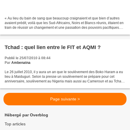
« Au lieu du bain de sang que beaucoup craignaient et que bien d’autres
avaient prédit, voilà que les Sud-Africains, Noirs et Blancs réunis, étaient en
train de réussir un changement et une passation des pouvoirs pacifiques.
Nous aurions très bien pu...
Tchad : quel lien entre le FIT et AQMI ?
Publié le 25/07/2010 à 08:44
Par
Ambenatna
Le 26 juillet 2010, il y aura un an que le soulèvement des Boko Haram a eu
lieu à Maiduguri. Selon la presse un soulèvement se prépare pour cet
anniversaire, soulèvement au Nigeria mais aussi au Cameroun et au Tchad
(lire l'article de TV5). Selon les...
Page suivante >
Hébergé par Overblog
Top articles