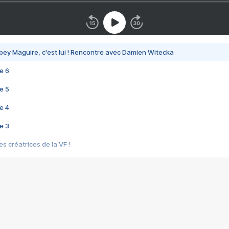
bey Maguire, c'est lui ! Rencontre avec Damien Witecka
e 6
e 5
e 4
e 3
s créatrices de la VF !
e 2
e 1
e Mektoub My Love arrive enfin ! Rencontre avec Shaïn Boumedine et Sal
i : après Toni en famille