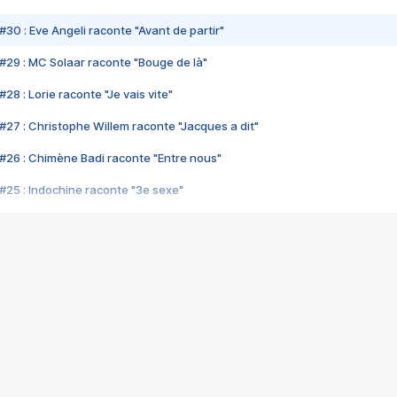
#30 : Eve Angeli raconte "Avant de partir"
#29 : MC Solaar raconte "Bouge de là"
28 : Lorie raconte "Je vais vite"
#27 : Christophe Willem raconte "Jacques a dit"
#26 : Chimène Badi raconte "Entre nous"
#25 : Indochine raconte "3e sexe"
#24 : Zaho raconte "C'est chelou"
#23 : Patrick Bruel raconte "Au café des délices"
#22 : Kyo raconte "Le chemin"
#21 : Nolwenn Leroy raconte "Cassé"
#20 : Patrick Hernandez raconte "Born to be alive"
#19 : Lorie raconte "Près de moi"