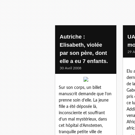
Autriche :
UA
Elisabeth, violée
mo
par son père, dont
29 A
elle a eu 7 enfants.
30 Avril 2008
Elu 
dern
de l
Sur son corps, un billet
Gabo
manuscrit demande que l’on
pris
prenne soin d’elle. La jeune
ce l
fille a été déposée là,
Addi
inconsciente et souffrant
vena
d’un mal mystérieux, dans
Afri
cet hôpital d’Amstetten,
afric
tranquille petite ville de