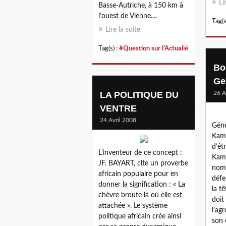
Li
Basse-Autriche, à 150 km à
l’ouest de Vienne....
Tag(s
Lire la suite
Tag(s) :
#Question sur l'Actualié
Bo
Ge
LA POLITIQUE DU
26 A
VENTRE
24 Avril 2008
Géné
Kamo
d’êt
L’inventeur de ce concept :
Kam
JF. BAYART, cite un proverbe
nomm
africain populaire pour en
défe
donner la signification : « La
la t
chèvre broute là où elle est
doit
attachée ». Le système
l’ag
politique africain crée ainsi
son 