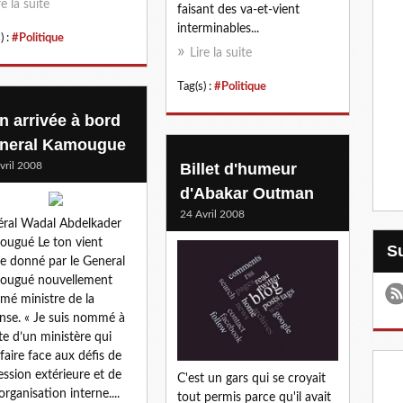
re la suite
faisant des va-et-vient
interminables...
) :
#Politique
Lire la suite
Tag(s) :
#Politique
n arrivée à bord
neral Kamougue
vril 2008
Billet d'humeur
d'Abakar Outman
24 Avril 2008
ral Wadal Abdelkader
ugué Le ton vient
re donné par le General
ougué nouvellement
é ministre de la
nse. « Je suis nommé à
ête d’un ministère qui
 faire face aux défis de
ression extérieure et de
C'est un gars qui se croyait
organisation interne....
tout permis parce qu'il avait