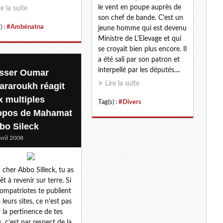
le vent en poupe auprès de
re la suite
son chef de bande. C'est un
) :
#Ambénatna
jeune homme qui est devenu
Ministre de L'Elevage et qui
se croyait bien plus encore. Il
a été sali par son patron et
interpellé par les députés....
sser Oumar
Lire la suite
fararoukh réagit
x multiples
Tag(s) :
#Divers
opos de Mahamat
bo Sileck
vril 2008
cher Abbo Silleck, tu as
êt à revenir sur terre. Si
compatriotes te publient
 leurs sites, ce n’est pas
 la pertinence de tes
s, c’est par respect de la