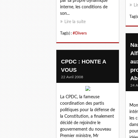
par sa propre dynamique
Li
interne, les conditions de
son...
Tag(s
Lire la suite
Tag(s) :
#Divers
Na
Al
CPDC : HONTE A
au
VOUS
pr
22 Avril 2008
Ab
24 A
La CPDC, la fameuse
coordination des partis
Mon 
politiques pour la défense de
intér
la Constitution, a finalement
les 
décidé de rejoindre le
dans
gouvernement du nouveau
pour
Premier ministre, Mr
idée