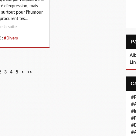
rté d’expression, mais
t surtout pour l’humour
procurent tes...
re la suite
) :
#Divers
Alb
Lin
2
3
4
5
>
>>
#P
#
#I
#F
#D
#A