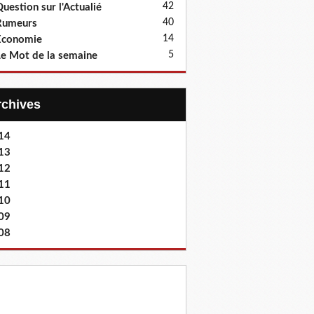
42
uestion sur l'Actualié
40
Rumeurs
14
Economie
5
e Mot de la semaine
Archives
14
13
12
11
10
09
08