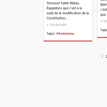
Youssouf Saleh Abbas.
libe
Rappelons que c'est à la
c’es
suite de la modification de la
que 
Constitution...
Li
Lire la suite
Tag(s
Tag(s) :
#Ambénatna
1