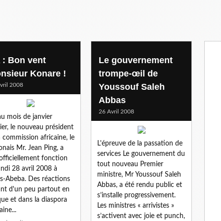
 : Bon vent
Le gouvernement
nsieur Konare !
trompe-œil de
vril 2008
Youssouf Saleh
Abbas
26 Avril 2008
au mois de janvier
ier, le nouveau président
a commission africaine, le
L'épreuve de la passation de
nais Mr. Jean Ping, a
services Le gouvernement du
 officiellement fonction
tout nouveau Premier
undi 28 avril 2008 à
ministre, Mr Youssouf Saleh
s-Abeba. Des réactions
Abbas, a été rendu public et
nt d'un peu partout en
s’installe progressivement.
que et dans la diaspora
Les ministres « arrivistes »
aine...
s’activent avec joie et punch,