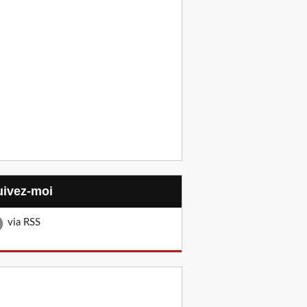
Suivez-moi
via RSS