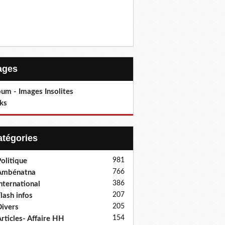
Pages
um - Images Insolites
ks
Catégories
981
olitique
766
Ambénatna
386
nternational
207
lash infos
205
ivers
154
rticles- Affaire HH