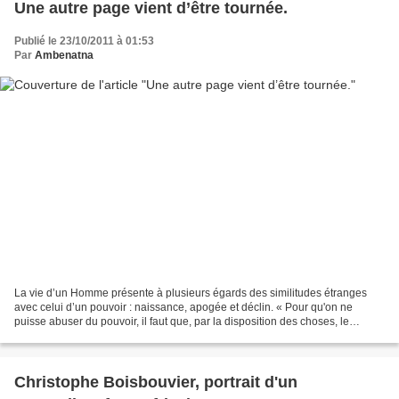
Une autre page vient d’être tournée.
Publié le 23/10/2011 à 01:53
Par
Ambenatna
La vie d’un Homme présente à plusieurs égards des similitudes étranges
avec celui d’un pouvoir : naissance, apogée et déclin. « Pour qu'on ne
puisse abuser du pouvoir, il faut que, par la disposition des choses, le
pouvoir arrête le pouvoir » avait dit...
Christophe Boisbouvier, portrait d'un