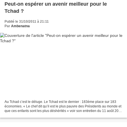
Peut-on espérer un avenir meilleur pour le
Tchad ?
Publié le 31/10/2011 à 21:11
Par
Ambenatna
Au Tchad c’est le déluge. Le Tchad est le dernier : 183ème place sur 183
économies. « Le chef dit qu’il est le plus pauvre des Présidents au monde et
que ces enfants sont les plus déshérités » voir son entretien du 11 août 2011
avec les journalistes....