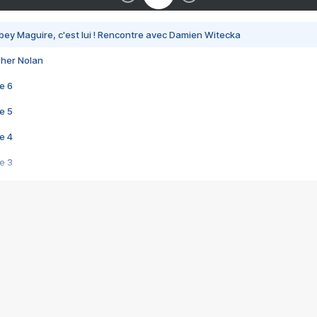
bey Maguire, c'est lui ! Rencontre avec Damien Witecka
pher Nolan
e 6
e 5
e 4
e 3
s créatrices de la VF !
e 2
e 1
e Mektoub My Love arrive enfin ! Rencontre avec Shaïn Boumedine et Sal
i : après Toni en famille
elle réalise le bouleversant Dites lui que je l'aime