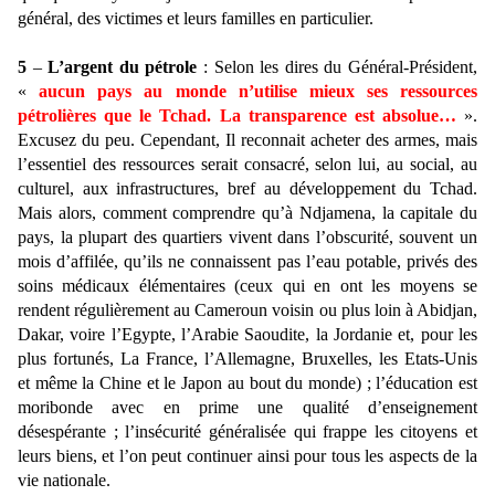
général, des victimes et leurs familles en particulier.
5
–
L’argent du pétrole
: Selon les dires du Général-Président,
«
aucun pays au monde n’utilise mieux
ses ressources
pétrolières que le Tchad. La transparence est absolue
…
».
Excusez du peu. Cependant, Il reconnait acheter des armes, mais
l’essentiel des ressources serait consacré, selon lui, au social, au
culturel, aux infrastructures, bref au développement du Tchad.
Mais alors, comment comprendre qu’à Ndjamena, la capitale du
pays, la plupart des quartiers vivent dans l’obscurité, souvent un
mois d’affilée, qu’ils ne connaissent pas l’eau potable, privés des
soins médicaux élémentaires (ceux qui en ont les moyens se
rendent régulièrement au Cameroun voisin ou plus loin à Abidjan,
Dakar, voire l’Egypte, l’Arabie Saoudite, la Jordanie et, pour les
plus fortunés, La France, l’Allemagne, Bruxelles, les Etats-Unis
et même la Chine et le Japon au bout du monde) ; l’éducation est
moribonde avec en prime une qualité d’enseignement
désespérante ; l’insécurité généralisée qui frappe les citoyens et
leurs biens, et l’on peut continuer ainsi pour tous les aspects de la
vie nationale.