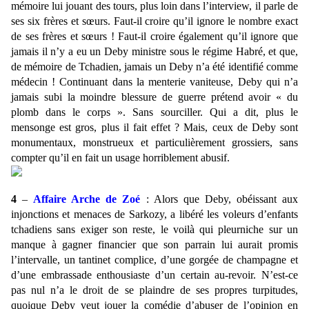
mémoire lui jouant des tours, plus loin dans l’interview, il parle de
ses six frères et sœurs. Faut-il croire qu’il ignore le nombre exact
de ses frères et sœurs ! Faut-il croire également qu’il ignore que
jamais il n’y a eu un Deby ministre sous le régime Habré, et que,
de mémoire de Tchadien, jamais un Deby n’a été identifié comme
médecin ! Continuant dans la menterie vaniteuse, Deby qui n’a
jamais subi la moindre blessure de guerre prétend avoir « du
plomb dans le corps ». Sans sourciller. Qui a dit, plus le
mensonge est gros, plus il fait effet ? Mais, ceux de Deby sont
monumentaux, monstrueux et particulièrement grossiers, sans
compter qu’il en fait un usage horriblement abusif.
4
–
Affaire Arche de Zoé
: Alors que Deby, obéissant aux
injonctions et menaces de Sarkozy, a libéré les voleurs d’enfants
tchadiens sans exiger son reste, le voilà qui pleurniche sur un
manque à gagner financier que son parrain lui aurait promis
l’intervalle, un tantinet complice, d’une gorgée de champagne et
d’une embrassade enthousiaste d’un certain au-revoir. N’est-ce
pas nul n’a le droit de se plaindre de ses propres turpitudes,
quoique Deby veut jouer la comédie d’abuser de l’opinion en