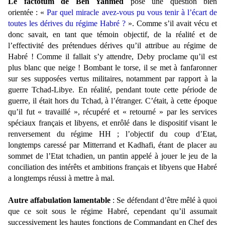
Le factotum de Ben Yahmed
pose une question bien
orientée : «
Par quel miracle avez-vous pu vous tenir à l’écart de
toutes les dérives du régime Habré ?
». Comme s’il avait vécu et
donc savait, en tant que témoin objectif, de la réalité et de
l’effectivité des prétendues dérives qu’il attribue au régime de
Habré ! Comme il fallait s’y attendre, Deby proclame qu’il est
plus blanc que neige ! Bombant le torse, il se met à fanfaronner
sur ses supposées vertus militaires, notamment par rapport à la
guerre Tchad-Libye. En réalité, pendant toute cette période de
guerre, il était hors du Tchad, à l’étranger. C’était, à cette époque
qu’il fut « travaillé », récupéré et « retourné » par les services
spéciaux français et libyens, et enrôlé dans le dispositif visant le
renversement du régime HH ; l’objectif du coup d’Etat,
longtemps caressé par Mitterrand et Kadhafi, étant de placer au
sommet de l’Etat tchadien, un pantin appelé à jouer le jeu de la
conciliation des intérêts et ambitions français et libyens que Habré
a longtemps réussi à mettre à mal.
Autre affabulation lamentable
: Se défendant d’être mêlé à quoi
que ce soit sous le régime Habré, cependant qu’il assumait
successivement les hautes fonctions de Commandant en Chef des