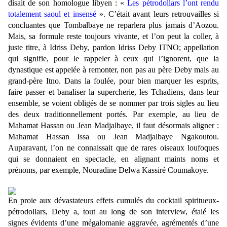
disait de son homologue libyen : «
Les pétrodollars l’ont rendu
totalement saoul et insensé
». C’était avant leurs retrouvailles si
concluantes que Tombalbaye ne reparlera plus jamais d’Aozou.
Mais, sa formule reste toujours vivante, et l’on peut la coller, à
juste titre, à Idriss Deby, pardon Idriss Deby ITNO; appellation
qui signifie, pour le rappeler à ceux qui l’ignorent, que la
dynastique est appelée à remonter, non pas au père Deby mais au
grand-père Itno. Dans la foulée, pour bien marquer les esprits,
faire passer et banaliser la supercherie, les Tchadiens, dans leur
ensemble, se voient obligés de se nommer par trois sigles au lieu
des deux traditionnellement portés. Par exemple, au lieu de
Mahamat Hassan ou Jean Madjalbaye, il faut désormais aligner :
Mahamat Hassan Issa ou Jean Madjalbaye Ngakoutou.
Auparavant, l’on ne connaissait que de rares oiseaux loufoques
qui se donnaient en spectacle, en alignant maints noms et
prénoms, par exemple, Nouradine Delwa Kassiré Coumakoye.
En proie aux dévastateurs effets cumulés du cocktail spiritueux-
pétrodollars, Deby a, tout au long de son interview, étalé les
signes évidents d’une mégalomanie aggravée, agrémentés d’une