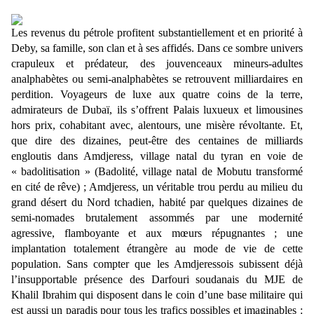
Les revenus du pétrole profitent substantiellement et en priorité à
Deby, sa famille, son clan et à ses affidés. Dans ce sombre univers
crapuleux et prédateur, des jouvenceaux mineurs-adultes
analphabètes ou semi-analphabètes se retrouvent milliardaires en
perdition. Voyageurs de luxe aux quatre coins de la terre,
admirateurs de Dubaï, ils s’offrent Palais luxueux et limousines
hors prix, cohabitant avec, alentours, une misère révoltante. Et,
que dire des dizaines, peut-être des centaines de milliards
engloutis dans Amdjeress, village natal du tyran en voie de
« badolitisation » (Badolité, village natal de Mobutu transformé
en cité de rêve) ; Amdjeress, un véritable trou perdu au milieu du
grand désert du Nord tchadien, habité par quelques dizaines de
semi-nomades brutalement assommés par une modernité
agressive, flamboyante et aux mœurs répugnantes ; une
implantation totalement étrangère au mode de vie de cette
population. Sans compter que les Amdjeressois subissent déjà
l’insupportable présence des Darfouri soudanais du MJE de
Khalil Ibrahim qui disposent dans le coin d’une base militaire qui
est aussi un paradis pour tous les trafics possibles et imaginables :