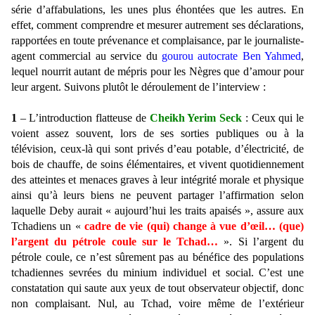
série d’affabulations, les unes plus éhontées que les autres. En
effet, comment comprendre et mesurer autrement ses déclarations,
rapportées en toute prévenance et complaisance, par le journaliste-
agent commercial au service du
g
ourou autocrate Ben Yahmed
,
lequel nourrit autant de mépris pour les Nègres que d’amour pour
leur argent. Suivons plutôt le déroulement de l’interview :
1
– L’introduction flatteuse de
Cheikh Yerim Seck
: Ceux qui le
voient assez souvent, lors de ses sorties publiques ou à la
télévision, ceux-là qui sont privés d’eau potable, d’électricité, de
bois de chauffe, de soins élémentaires, et vivent quotidiennement
des atteintes et menaces graves à leur intégrité morale et physique
ainsi qu’à leurs biens ne peuvent partager l’affirmation selon
laquelle Deby aurait « aujourd’hui les traits apaisés », assure aux
Tchadiens un «
cadre de vie (qui) change à vue
d’œil… (que)
l’argent du pétrole coule sur le Tchad
…
». Si l’argent du
pétrole coule, ce n’est sûrement pas au bénéfice des populations
tchadiennes sevrées du minium individuel et social. C’est une
constatation qui saute aux yeux de tout observateur objectif, donc
non complaisant. Nul, au Tchad, voire même de l’extérieur