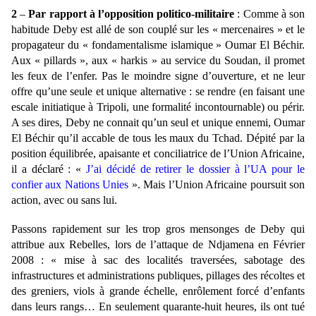
2
–
Par rapport à l’opposition politico-militaire
: Comme à son
habitude Deby est allé de son couplé sur les « mercenaires » et le
propagateur du « fondamentalisme islamique » Oumar El Béchir.
Aux « pillards », aux « harkis » au service du Soudan, il promet
les feux de l’enfer. Pas le moindre signe d’ouverture, et ne leur
offre qu’une seule et unique alternative : se rendre (en faisant une
escale initiatique à Tripoli, une formalité incontournable) ou périr.
A ses dires, Deby ne connait qu’un seul et unique ennemi, Oumar
El Béchir qu’il accable de tous les maux du Tchad. Dépité par la
position équilibrée, apaisante et conciliatrice de l’Union Africaine,
il a déclaré : «
J’ai décidé de retirer le dossier à l’UA pour le
confier aux Nations Unies
». Mais l’Union Africaine poursuit son
action, avec ou sans lui.
Passons rapidement sur les trop gros mensonges de Deby qui
attribue aux Rebelles, lors de l’attaque de Ndjamena en Février
2008 : « mise à sac des localités traversées, sabotage des
infrastructures et administrations publiques, pillages des récoltes et
des greniers, viols à grande échelle, enrôlement forcé d’enfants
dans leurs rangs… En seulement quarante-huit heures, ils ont tué