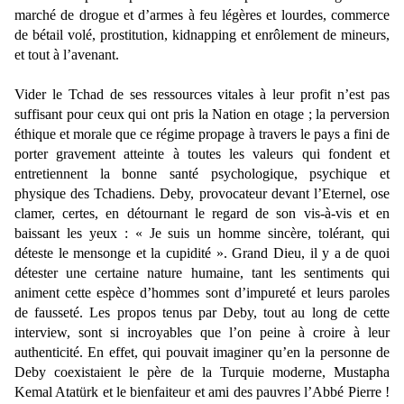
marché de drogue et d’armes à feu légères et lourdes, commerce
de bétail volé, prostitution, kidnapping et enrôlement de mineurs,
et tout à l’avenant.
Vider le Tchad de ses ressources vitales à leur profit n’est pas
suffisant pour ceux qui ont pris la Nation en otage ; la perversion
éthique et morale que ce régime propage à travers le pays a fini de
porter gravement atteinte à toutes les valeurs qui fondent et
entretiennent la bonne santé psychologique, psychique et
physique des Tchadiens. Deby, provocateur devant l’Eternel, ose
clamer, certes, en détournant le regard de son vis-à-vis et en
baissant les yeux : «
Je suis un homme sincère, tolérant, qui
déteste le mensonge et la cupidité
». Grand Dieu, il y a de quoi
détester une certaine nature humaine, tant les sentiments qui
animent cette espèce d’hommes sont d’impureté et leurs paroles
de fausseté. Les propos tenus par Deby, tout au long de cette
interview, sont si incroyables que l’on peine à croire à leur
authenticité. En effet, qui pouvait imaginer qu’en la personne de
Deby coexistaient le père de la Turquie moderne, Mustapha
Kemal Atatürk et le bienfaiteur et ami des pauvres l’Abbé Pierre !