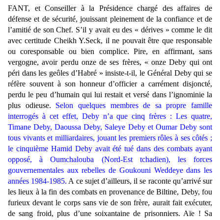
FANT, et Conseiller à la Présidence chargé des affaires de
défense et de sécurité, jouissant pleinement de la confiance et de
l’amitié de son Chef. S’il y avait eu des « dérives » comme le dit
avec certitude Cheikh Y.Seck, il ne pouvait être que responsable
ou coresponsable ou bien complice. Pire, en affirmant, sans
vergogne, avoir perdu onze de ses frères, « onze Deby qui ont
péri dans les geôles d’Habré » insiste-t-il, le Général Deby qui se
réfère souvent à son honneur d’officier a carrément disjoncté,
perdu le peu d’humain qui lui restait et versé dans l’ignominie la
plus odieuse.
Selon quelques membres de sa propre famille
interrogés à cet effet, Deby n’a que cinq frères : Les quatre,
Timane Deby, Daoussa Deby, Saleye Deby et Oumar Deby sont
tous vivants et milliardaires, jouant les premiers rôles à ses côtés ;
le cinquième Hamid Deby avait été tué dans des combats ayant
opposé, à Oumchalouba (Nord-Est tchadien), les forces
gouvernementales aux rebelles de Goukouni Weddeye dans les
années 1984-1985.
A ce sujet d’ailleurs, il se raconte qu’arrivé sur
les lieux à la fin des combats en provenance de Biltine, Deby, fou
furieux devant le corps sans vie de son frère, aurait fait exécuter,
de sang froid, plus d’une soixantaine de prisonniers. Aïe ! Sa