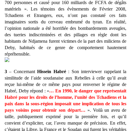
700 personnes et causé pour 160 milliards de FCFA de dégâts
matériels ». Les témoins des évènements de Février 2008,
Tchadiens et Etrangers, eux, n’ont pas constaté ces faits
imaginaires sortis du cerveau embrumé du tyran. En réalité,
l’opinion nationale a été horrifiée des bombardements aveugles,
des tueries indiscriminées et des pillages en règle dont les
habitants de Ndjamena furent victimes de la part des miliciens de
Deby, habitués de ce genre de comportement hautement
répréhensible.
3
– Concernant
Hissein Habré
: Son interviewer rappelant la
similitude de l’aide soudanaise aux Rebelles à celle qu’il avait
reçue lui-même de ce même pays pour renverser le régime de
Habré, Deby répond : «
… En 1990, le danger que représentait
Habré pour les droits de l’homme, l’unité des Tchadiens et la
paix dans la sous-région imposait
une implication de tous les
pays voisins pour obtenir son départ…
»
. Voilà un aveu de
taille, publiquement exprimé pour la première fois, et qu’il
convient d’expliciter, car, l’aveu manque de précision. En effet,
c’étaient la Libye, la France et le Soudan qui furent les véritables