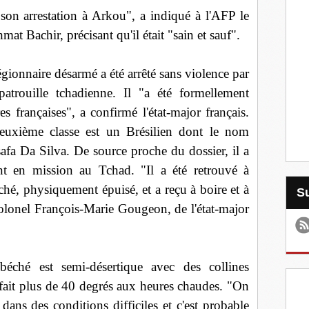
e son arrestation à Arkou", a indiqué à l'AFP le
mat Bachir, précisant qu'il était "sain et sauf".
légionnaire désarmé a été arrêté sans violence par
atrouille tchadienne. Il "a été formellement
res françaises", a confirmé l'état-major français.
euxième classe est un Brésilien dont le nom
afa Da Silva. De source proche du dossier, il a
ent en mission au Tchad. "Il a été retrouvé à
ché, physiquement épuisé, et a reçu à boire et à
colonel François-Marie Gougeon, de l'état-major
'Abéché est semi-désertique avec des collines
 fait plus de 40 degrés aux heures chaudes. "On
 dans des conditions difficiles et c'est probable