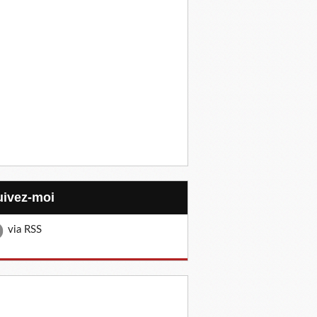
Suivez-moi
via RSS