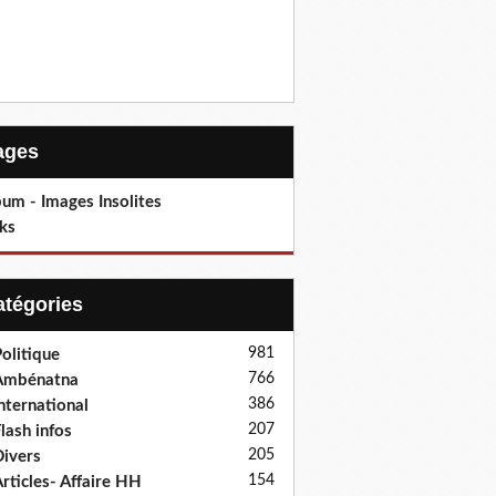
Pages
um - Images Insolites
ks
Catégories
981
olitique
766
Ambénatna
386
nternational
207
lash infos
205
ivers
154
rticles- Affaire HH