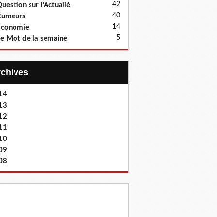
42
uestion sur l'Actualié
40
Rumeurs
14
Economie
5
e Mot de la semaine
Archives
14
13
12
11
10
09
08