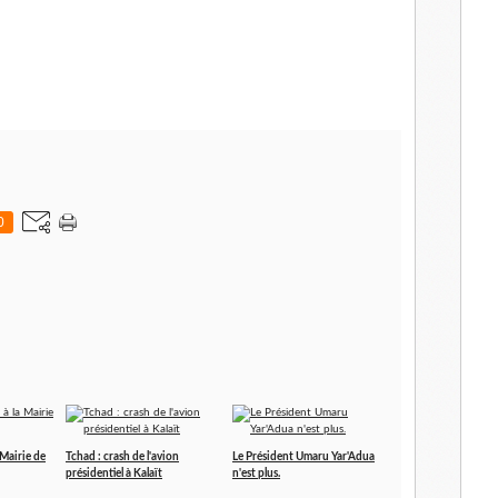
0
 Mairie de
Tchad : crash de l'avion
Le Président Umaru Yar'Adua
présidentiel à Kalaït
n'est plus.