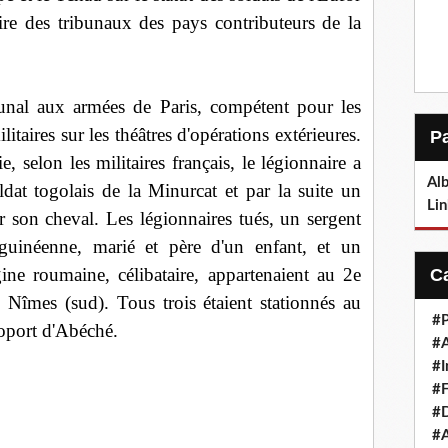
ire des tribunaux des pays contributeurs de la
ibunal aux armées de Paris, compétent pour les
itaires sur les théâtres d'opérations extérieures.
, selon les militaires français, le légionnaire a
Alb
dat togolais de la Minurcat et par la suite un
Lin
 son cheval. Les légionnaires tués, un sergent
guinéenne, marié et père d'un enfant, et un
gine roumaine, célibataire, appartenaient au 2e
e Nîmes (sud). Tous trois étaient stationnés au
#P
roport d'Abéché.
#
#I
#F
#D
#A