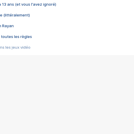
 a 13 ans (et vous l'avez ignoré)
e (littéralement)
im Rayan
 toutes les règles
s les jeux vidéo
us choquant de Rockstar ? - Le scandale BULLY
e plus moche de Steam
du RÊVE tourne au CAUCHEMAR
pendant 8 heures
it… à tort
umiliés par un jeu vidéo
ire - Final Fantasy 8
ti un empire - Age of Empires