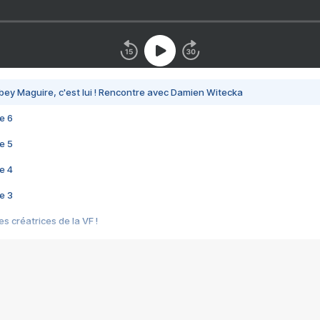
bey Maguire, c'est lui ! Rencontre avec Damien Witecka
e 6
e 5
e 4
e 3
s créatrices de la VF !
e 2
e 1
e Mektoub My Love arrive enfin ! Rencontre avec Shaïn Boumedine et Sal