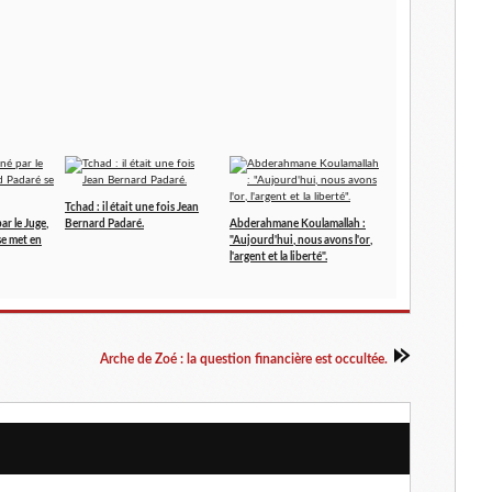
Tchad : il était une fois Jean
ar le Juge,
Bernard Padaré.
Abderahmane Koulamallah :
e met en
"Aujourd'hui, nous avons l'or,
l'argent et la liberté".
Arche de Zoé : la question financière est occultée.