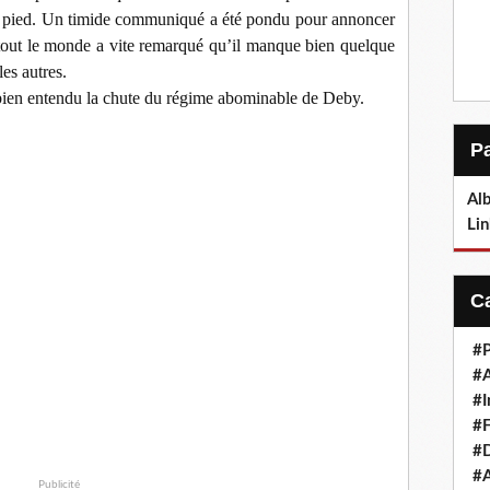
u pied. Un timide communiqué a été pondu pour annoncer
out le monde a vite remarqué qu’il manque bien quelque
s autres.
 bien entendu la chute du régime abominable de Deby.
Alb
Lin
#P
#
#I
#F
#D
#A
Publicité