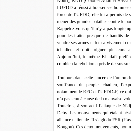
Nouri), RND (Colonel Adouna Hassaball
l’UFDD a réussi à brasser ses hommes et 
force de l’UFDD, elle lui a permis de 
mener des grandes batailles contre le
Rappelez-vous qu’il n’y a pas longtem
pour les traiter presque de bandits d
vendre ses armes et leur a vivement cons
tchadien et doit briguer plusieurs 
Aujourd’hui, le même Khadafi préfère s
combien la rébellion a pris le dessus sur
Toujours dans cette lancée de l’union des
souffrance du peuple tchadien, l’exp
notamment le RFC et l’UFDD-F, ce qui 
n’a pas tenu à cause de la mauvaise vo
Toutefois, à son actif l’attaque de N’
Deby. Les mouvements qui étaient hésit
alliance nationale. Il s’agit du FSR 
Kougou). Ces deux mouvements, non moi