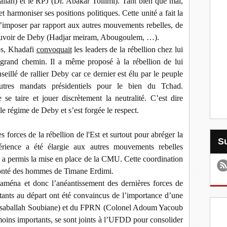
ah) et le RPJ (Dr. Abakar Tollimi). Tant bien que mal,
harmoniser ses positions politiques. Cette unité a fait la
s’imposer par rapport aux autres mouvements rebelles, de
 pouvoir de Deby (Hadjar meiram, Abougoulem, …).
ps, Khadafi
convoquait
les leaders de la rébellion chez lui
e grand chemin. Il a même proposé à la rébellion de lui
eillé de rallier Deby car ce dernier est élu par le peuple
autres mandats présidentiels pour le bien du Tchad.
e taire et jouer discrètement la neutralité. C’est dire
 le régime de Deby et s’est forgée le respect.
 forces de la rébellion de l'Est et surtout pour abréger la
érience a été élargie aux autres mouvements rebelles
a permis la mise en place de la CMU. Cette coordination
lonté des hommes de Timane Erdimi.
djaména et donc l’anéantissement des dernières forces de
ants au départ ont été convaincus de l’importance d’une
(Hassaballah Soubiane) et du FPRN (Colonel Adoum Yacoub
ns importants, se sont joints à l’UFDD pour consolider