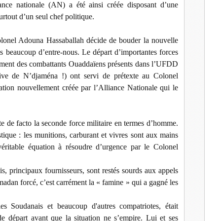
liance nationale (AN) a été ainsi créée disposant d’une
surtout d’un seul chef politique.
olonel Adouna Hassaballah décide de bouder la nouvelle
ris beaucoup d’entre-nous. Le départ d’importantes forces
ment des combattants Ouaddaïens présents dans l’UFDD
ensive de N’djaména !) ont servi de prétexte au Colonel
ation nouvellement créée par l’Alliance Nationale qui le
te de facto la seconde force militaire en termes d’homme.
ique : les munitions, carburant et vivres sont aux mains
itable équation à résoudre d’urgence par le Colonel
, principaux fournisseurs, sont restés sourds aux appels
dan forcé, c’est carrément la « famine » qui a gagné les
s Soudanais et beaucoup d'autres compatriotes, était
de départ avant que la situation ne s’empire. Lui et ses