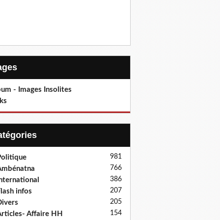
Pages
um - Images Insolites
ks
Catégories
981
olitique
766
Ambénatna
386
nternational
207
lash infos
205
ivers
154
rticles- Affaire HH