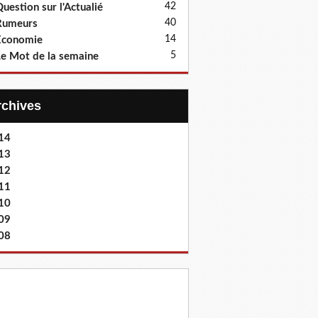
42
uestion sur l'Actualié
40
Rumeurs
14
Economie
5
e Mot de la semaine
Archives
14
13
12
11
10
09
08