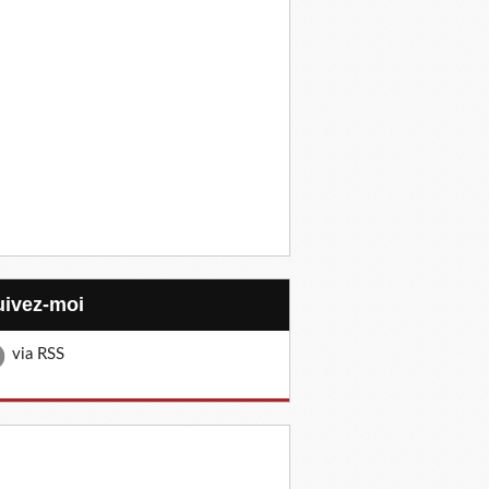
Suivez-moi
via RSS