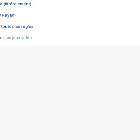
e (littéralement)
im Rayan
 toutes les règles
s les jeux vidéo
us choquant de Rockstar ? - Le scandale BULLY
e plus moche de Steam
du RÊVE tourne au CAUCHEMAR
pendant 8 heures
it… à tort
umiliés par un jeu vidéo
ire - Final Fantasy 8
ti un empire - Age of Empires
story DOFUS