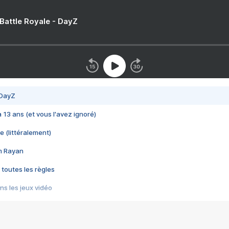
 Battle Royale - DayZ
 DayZ
 a 13 ans (et vous l'avez ignoré)
e (littéralement)
im Rayan
 toutes les règles
s les jeux vidéo
us choquant de Rockstar ? - Le scandale BULLY
e plus moche de Steam