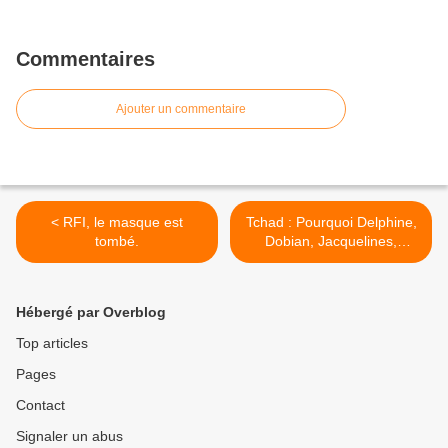
Commentaires
Ajouter un commentaire
< RFI, le masque est
Tchad : Pourquoi Delphine,
tombé.
Dobian, Jacquelines,
Massalbaye couvrent les
crimes du régime Deby ? >
Hébergé par Overblog
Top articles
Pages
Contact
Signaler un abus