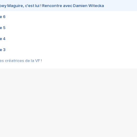
bey Maguire, c'est lui ! Rencontre avec Damien Witecka
e 6
e 5
e 4
e 3
s créatrices de la VF !
e 2
e 1
e Mektoub My Love arrive enfin ! Rencontre avec Shaïn Boumedine et Sal
i : après Toni en famille
elle réalise le bouleversant Dites lui que je l'aime
ais ! Rencontre autour de Vie privée de Rebecca Zlotowski