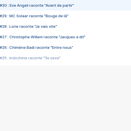
#30 : Eve Angeli raconte "Avant de partir"
#29 : MC Solaar raconte "Bouge de là"
28 : Lorie raconte "Je vais vite"
#27 : Christophe Willem raconte "Jacques a dit"
#26 : Chimène Badi raconte "Entre nous"
#25 : Indochine raconte "3e sexe"
#24 : Zaho raconte "C'est chelou"
#23 : Patrick Bruel raconte "Au café des délices"
#22 : Kyo raconte "Le chemin"
#21 : Nolwenn Leroy raconte "Cassé"
#20 : Patrick Hernandez raconte "Born to be alive"
#19 : Lorie raconte "Près de moi"