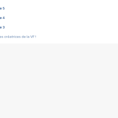
e 5
e 4
e 3
s créatrices de la VF !
e 2
e 1
e Mektoub My Love arrive enfin ! Rencontre avec Shaïn Boumedine et Sal
i : après Toni en famille
elle réalise le bouleversant Dites lui que je l'aime
ais ! Rencontre autour de Vie privée de Rebecca Zlotowski
 de Marguerite, Grave... Rencontre avec Ella Rumpf
 Les Rêveurs, un film intime sur la santé mentale