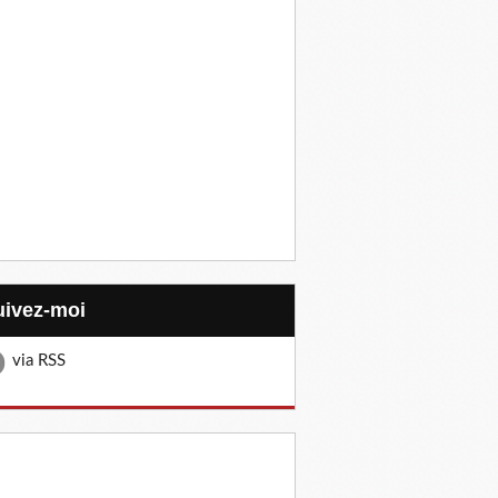
Suivez-moi
via RSS