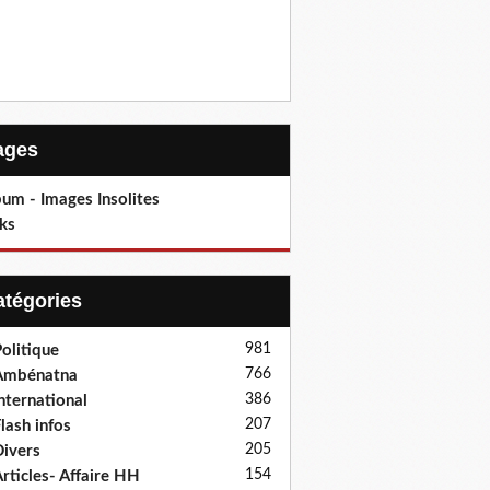
Pages
um - Images Insolites
ks
Catégories
981
olitique
766
Ambénatna
386
nternational
207
lash infos
205
ivers
154
rticles- Affaire HH