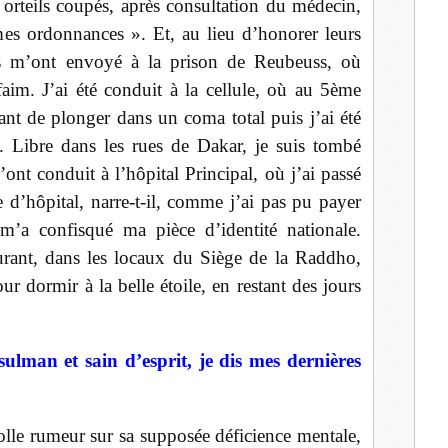
 orteils coupés, après consultation du médecin,
mes ordonnances ». Et, au lieu d’honorer leurs
ités m’ont envoyé à la prison de Reubeuss, où
aim. J’ai été conduit à la cellule, où au 5ème
vant de plonger dans un coma total puis j’ai été
c. Libre dans les rues de Dakar, je suis tombé
ont conduit à l’hôpital Principal, où j’ai passé
e d’hôpital, narre-t-il, comme j’ai pas pu payer
 m’a confisqué ma pièce d’identité nationale.
durant, dans les locaux du Siège de la Raddho,
ur dormir à la belle étoile, en restant des jours
lman et sain d’esprit, je dis mes dernières
lle rumeur sur sa supposée déficience mentale,