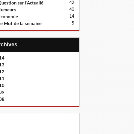
42
uestion sur l'Actualié
40
Rumeurs
14
Economie
5
e Mot de la semaine
Archives
14
13
12
11
10
09
08