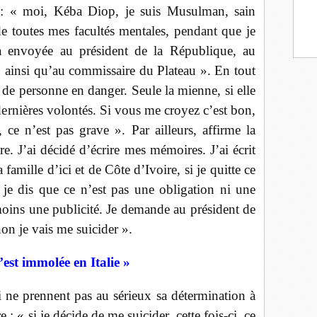
re : « moi, Kéba Diop, je suis Musulman, sain
 de toutes mes facultés mentales, pendant que je
era envoyée au président de la République, au
e, ainsi qu’au commissaire du Plateau ». En tout
ie de personne en danger. Seule la mienne, si elle
 dernières volontés. Si vous me croyez c’est bon,
ce n’est pas grave ». Par ailleurs, affirme la
re. J’ai décidé d’écrire mes mémoires. J’ai écrit
famille d’ici et de Côte d’Ivoire, si je quitte ce
 je dis que ce n’est pas une obligation ni une
oins une publicité. Je demande au président de
on je vais me suicider ».
est immolée en Italie »
 ne prennent pas au sérieux sa détermination à
: « si je décide de me suicider, cette fois-ci, ce