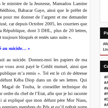
ais le ministre de la Jeunesse, Mamadou Lamine
iédhiou, Babacar Gaye, ainsi que le préfet de
ute pour me donner de l’argent et me demander
fusé, car depuis Octobre 2005, les courriers que
 la République, dont 3 DHL, plus de 20 lettres,
toujours bloqués et restés sans suite ».
Alb
é au suicide… »
Lin
it au suicide. Donnez-moi les papiers de ma
que vous avez payé le Crédit mutuel, ainsi que
publique m’a remis ». Tel est le cri de détresse
#P
e défunt Kéba Diop dans un de ses lettres. Qui
#
 Magal de Touba, le conseiller technique du
#I
r ordre du chef de l’Etat, afin que je lui raconte
#F
#D
ui ai expliqué que mon défunt père Mor Niass,
#A
es premiers membres du Pds et qu’il prêtait notre