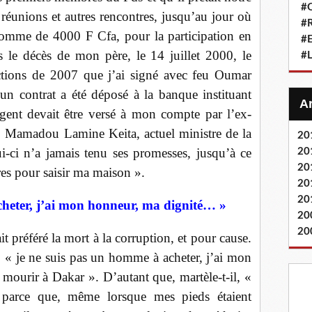
#Q
 réunions et autres rencontres, jusqu’au jour où
#
somme de 4000 F Cfa, pour la participation en
#
rès le décès de mon père, le 14 juillet 2000, le
#L
ections de 2007 que j’ai signé avec feu Oumar
n contrat a été déposé à la banque instituant
rgent devait être versé à mon compte par l’ex-
, Mamadou Lamine Keita, actuel ministre de la
20
i-ci n’a jamais tenu ses promesses, jusqu’à ce
20
20
es pour saisir ma maison ».
20
20
cheter, j’ai mon honneur, ma dignité… »
20
20
t préféré la mort à la corruption, et pour cause.
 : « je ne suis pas un homme à acheter, j’ai mon
 mourir à Dakar ». D’autant que, martèle-t-il, «
est parce que, même lorsque mes pieds étaient