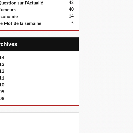
42
uestion sur l'Actualié
40
Rumeurs
14
Economie
5
e Mot de la semaine
Archives
14
13
12
11
10
09
08