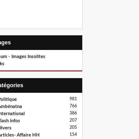
Pages
um - Images Insolites
ks
Catégories
981
olitique
766
Ambénatna
386
nternational
207
lash infos
205
ivers
154
rticles- Affaire HH