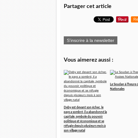
Partager cet article
Re
S'inscrire à la newsletter
Vous aimerez aussi :
Le Soudan à l’heure 
Nationales
Deby est devant son échec, le
pays a sombré, il a abandonné la
capitale, symbole du pouvoir
politique et économique et se
réfugie depuis plusieurs mois à
son village natal