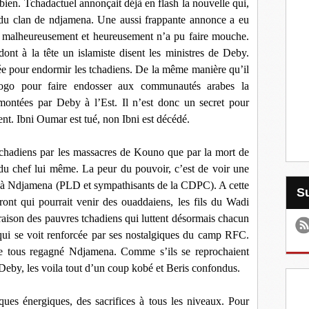
bien. Tchadactuel annonçait déjà en flash la nouvelle qui,
du clan de ndjamena. Une aussi frappante annonce a eu
malheureusement et heureusement n’a pu faire mouche.
dont à la tête un islamiste disent les ministres de Deby.
e pour endormir les tchadiens. De la même manière qu’il
bogo pour faire endosser aux communautés arabes la
 montées par Deby à l’Est. Il n’est donc un secret pour
ent. Ibni Oumar est tué, non Ibni est décédé.
 tchadiens par les massacres de Kouno que par la mort de
e du chef lui même. La peur du pouvoir, c’est de voir une
ni à Ndjamena (PLD et sympathisants de la CDPC). A cette
ffront qui pourrait venir des ouaddaiens, les fils du Wadi
raison des pauvres tchadiens qui luttent désormais chacun
i se voit renforcée par ses nostalgiques du camp RFC.
e tous regagné Ndjamena. Comme s’ils se reprochaient
 Deby, les voila tout d’un coup kobé et Beris confondus.
iques énergiques, des sacrifices à tous les niveaux. Pour