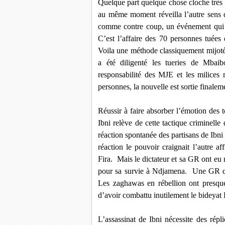
Quelque part quelque chose cloche très 
au même moment réveilla l’autre sens 
comme contre coup, un événement qui 
C’est l’affaire des 70 personnes tuées 
Voila une méthode classiquement mijoté
a été diligenté les tueries de Mbai
responsabilité des MJE et les milices
personnes, la nouvelle est sortie finalem
Réussir à faire absorber l’émotion des
Ibni relève de cette tactique criminell
réaction spontanée des partisans de Ib
réaction le pouvoir craignait l’autre a
Fira.
Mais le dictateur et sa GR ont eu 
pour sa survie à Ndjamena.
Une GR qu
Les zaghawas en rébellion ont presqu
d’avoir combattu inutilement le bideyat
L’assassinat de Ibni nécessite des répl