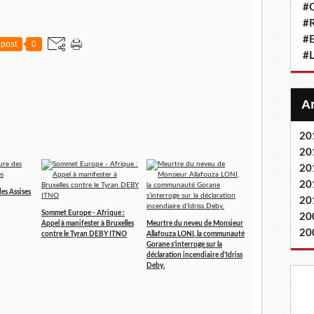
#Q
#
#
post
0
#L
20
20
20
20
des Assises
20
Sommet Europe - Afrique :
20
Appel à manifester à Bruxelles
Meurtre du neveu de Monsieur
20
contre le Tyran DEBY ITNO
Allafouza LONI, la communauté
Gorane s’interroge sur la
déclaration incendiaire d'Idriss
Deby.