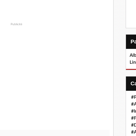
Publicité
Alb
Lin
#P
#
#I
#F
#D
#A