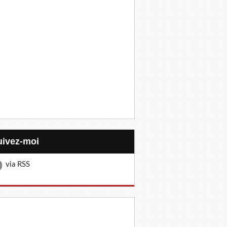
Suivez-moi
via RSS