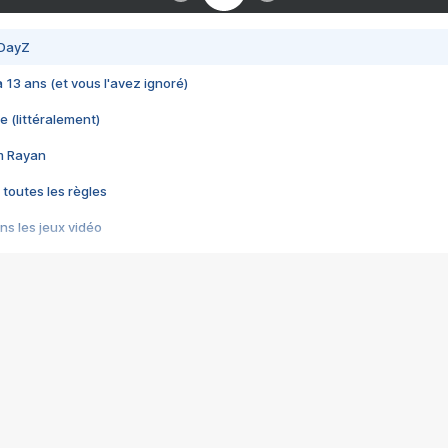
 DayZ
 a 13 ans (et vous l'avez ignoré)
e (littéralement)
im Rayan
 toutes les règles
s les jeux vidéo
us choquant de Rockstar ? - Le scandale BULLY
e plus moche de Steam
du RÊVE tourne au CAUCHEMAR
pendant 8 heures
it… à tort
umiliés par un jeu vidéo