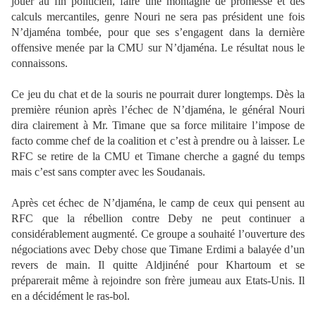
jouer au fin politicien, faire une montagne de promesse et des
calculs mercantiles, genre Nouri ne sera pas président une fois
N’djaména tombée, pour que ses s’engagent dans la dernière
offensive menée par la CMU sur N’djaména. Le résultat nous le
connaissons.
Ce jeu du chat et de la souris ne pourrait durer longtemps. Dès la
première réunion après l’échec de N’djaména, le général Nouri
dira clairement à Mr. Timane que sa force militaire l’impose de
facto comme chef de la coalition et c’est à prendre ou à laisser. Le
RFC se retire de la CMU et Timane cherche a gagné du temps
mais c’est sans compter avec les Soudanais.
Après cet échec de N’djaména, le camp de ceux qui pensent au
RFC que la rébellion contre Deby ne peut continuer a
considérablement augmenté. Ce groupe a souhaité l’ouverture des
négociations avec Deby chose que Timane Erdimi a balayée d’un
revers de main. Il quitte Aldjinéné pour Khartoum et se
préparerait même à rejoindre son frère jumeau aux Etats-Unis. Il
en a décidément le ras-bol.