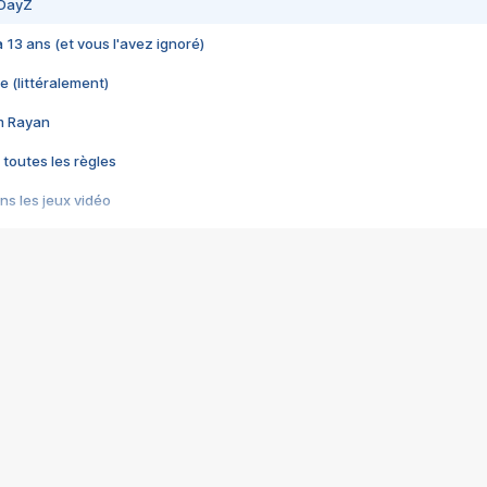
 DayZ
 a 13 ans (et vous l'avez ignoré)
e (littéralement)
im Rayan
 toutes les règles
s les jeux vidéo
us choquant de Rockstar ? - Le scandale BULLY
e plus moche de Steam
du RÊVE tourne au CAUCHEMAR
pendant 8 heures
it… à tort
umiliés par un jeu vidéo
ire - Final Fantasy 8