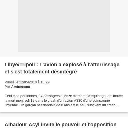
Libye/Tripoli : L'avion a explosé à l'atterrissage
et s'est totalement désintégré
Publié le 12/05/2010 à 10:29
Par
Ambenatna
Cent cinq personnes, 94 passagers et onze membres d'équipage, ont trouvé
la mort mercredi 12 dans le crash d'un avion A330 d'une compagnie
libyenne. Un garçon néerlandais de 8 ans est le seul survivant du crash,
selon le personnel de l'aéroport. L'appareil,...
Albadour Acyl invite le pouvoir et l'opposition