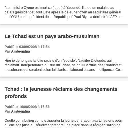
"Le ministre Oyono est mort ce (jeudi) à Yaoundé. Il a eu un malaise au
palais (présidentiel) tout juste après le déjeuner offert au secrétaire général
de l’ONU par le président de la République" Paul Biya, a déclaré à l’AFP un
de ses proches collaborateurs...
Le Tchad est un pays arabo-musulman
Publié le 03/09/2008 à 17:54
Par
Ambenatna
Hier je dénonçais la folie raciste d'un "sudiste", Nadjibe Djetoude, qui
réclamait l'indépendance du sud du Tchad, selon lui victime des "Nordistes"
musulmans qui seraient selon lui claniste, fainéant et sans intelligence. Ce
point de vue raciste va être...
Tchad : la jeunesse réclame des changements
profonds
Publié le 16/08/2008 à 16:56
Par
Ambenatna
Quelle contribution compte apporter la jeune génération aux tchadiens pour
qu'elle soit prise au sérieux et prendre une place dans la réorganisation de