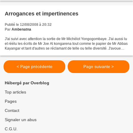
Arrogances et impertinences
Publié le 12/08/2008 à 20:32
Par
Ambenatna
J'ai suivi avec attention la sortie de Mr Michélot Yongogombaye. J'ai aussi lu
et réélu les écrits de Mr Joe Al kongarena tout comme le papier de Mr Abbas
Kayangar et tant d'autres se réclamant de telle ou telle diversité. J'avoue
quand même qu'au delà...
< Page précédente
Page suivante >
Hébergé par Overblog
Top articles
Pages
Contact
Signaler un abus
C.G.U.