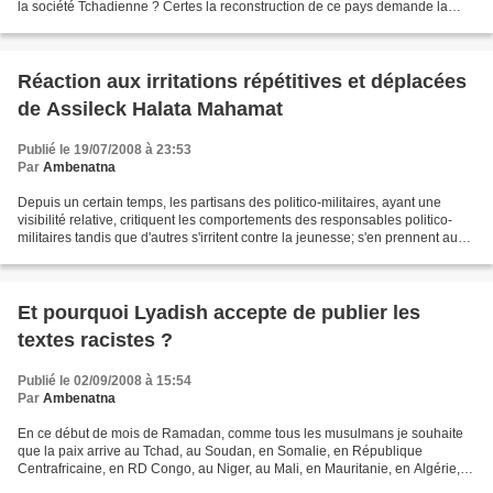
la société Tchadienne ? Certes la reconstruction de ce pays demande la
mise en commun de toutes les...
Réaction aux irritations répétitives et déplacées
de Assileck Halata Mahamat
Publié le 19/07/2008 à 23:53
Par
Ambenatna
Depuis un certain temps, les partisans des politico-militaires, ayant une
visibilité relative, critiquent les comportements des responsables politico-
militaires tandis que d'autres s'irritent contre la jeunesse; s'en prennent aux
personnes peu instruites....
Et pourquoi Lyadish accepte de publier les
textes racistes ?
Publié le 02/09/2008 à 15:54
Par
Ambenatna
En ce début de mois de Ramadan, comme tous les musulmans je souhaite
que la paix arrive au Tchad, au Soudan, en Somalie, en République
Centrafricaine, en RD Congo, au Niger, au Mali, en Mauritanie, en Algérie,
en Palestine, en Irak, en Afghanistan, en...