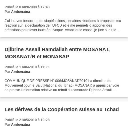
Publié le 03/09/2008 à 17:43
Par
Ambenatna
J’ai lu avec beaucoup de stupéfactions, certaines réactions à propos de ma
réaction sur la déclaration de l’UFCD et je me permets d’apporter des
précisions pour lever toute équivoque. Avant toute chose, je jure sur « le
saint coran et le mois saint de...
Djibrine Assali Hamdallah entre MOSANAT,
MOSANAT/R et MONASAP
Publié le 13/06/2010 à 11:25
Par
Ambenatna
COMMUNIQUE DE PRESSE N° 006/MOSANAT/2010 La direction du
Mouvement pour le Salut National du Tchad (MOSANAT) a appris par voie
de presse l’information relative au retrait du camarade Djibrine Assali
HAMDALLAH du mouvement. Quand bien même que le camarade...
Les dérives de la Coopération suisse au Tchad
Publié le 21/05/2010 à 10:28
Par
Ambenatna