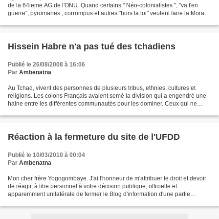
de la 64ieme AG de l'ONU. Quand certains " Néo-colonialistes ", "va t'en
guerre", pyromanes , corrompus et autres "hors la loi" veulent faire la Morale
aux paisibles citoyens...
Hissein Habre n'a pas tué des tchadiens
Publié le 26/08/2008 à 16:06
Par
Ambenatna
Au Tchad, vivent des personnes de plusieurs tribus, ethnies, cultures et
religions. Les colons Français avaient semé la division qui a engendré une
haine entre les différentes communautés pour les dominer. Ceux qui ne
veulent pas Hissein Habré veulent...
Réaction à la fermeture du site de l'UFDD
Publié le 10/03/2010 à 00:04
Par
Ambenatna
Mon cher frère Yogogombaye. J'ai l'honneur de m'attribuer le droit et devoir
de réagir, à titre personnel à votre décision publique, officielle et
apparemment unilatérale de fermer le Blog d'information d'une partie
importante de la résistance nationale...