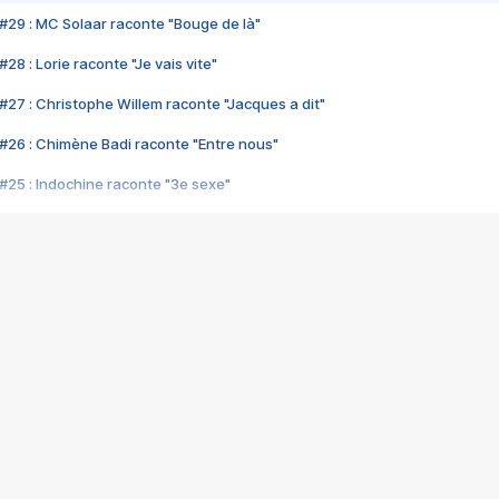
#29 : MC Solaar raconte "Bouge de là"
28 : Lorie raconte "Je vais vite"
#27 : Christophe Willem raconte "Jacques a dit"
#26 : Chimène Badi raconte "Entre nous"
#25 : Indochine raconte "3e sexe"
#24 : Zaho raconte "C'est chelou"
#23 : Patrick Bruel raconte "Au café des délices"
#22 : Kyo raconte "Le chemin"
#21 : Nolwenn Leroy raconte "Cassé"
#20 : Patrick Hernandez raconte "Born to be alive"
#19 : Lorie raconte "Près de moi"
#18 : Michael Jones raconte "A nos actes manqués" (avec Jean-Jacque