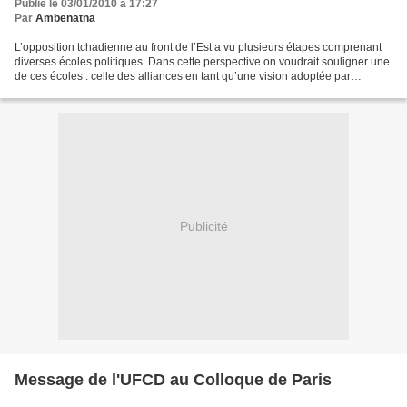
Publié le 03/01/2010 à 17:27
Par
Ambenatna
L’opposition tchadienne au front de l’Est a vu plusieurs étapes comprenant
diverses écoles politiques. Dans cette perspective on voudrait souligner une
de ces écoles : celle des alliances en tant qu’une vision adoptée par
Monsieur Abdelwahid Aboud Mackaye...
Publicité
Message de l'UFCD au Colloque de Paris