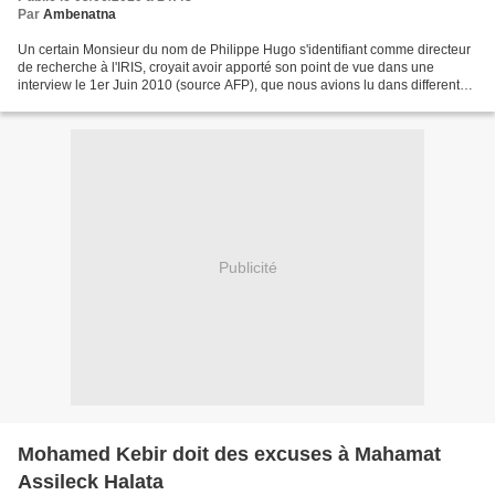
Par
Ambenatna
Un certain Monsieur du nom de Philippe Hugo s'identifiant comme directeur
de recherche à l'IRIS, croyait avoir apporté son point de vue dans une
interview le 1er Juin 2010 (source AFP), que nous avions lu dans differents
Blogs et siteweb sur les causes...
Publicité
Mohamed Kebir doit des excuses à Mahamat
Assileck Halata