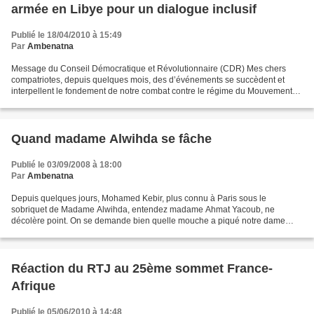
armée en Libye pour un dialogue inclusif
Publié le 18/04/2010 à 15:49
Par
Ambenatna
Message du Conseil Démocratique et Révolutionnaire (CDR) Mes chers
compatriotes, depuis quelques mois, des d’événements se succèdent et
interpellent le fondement de notre combat contre le régime du Mouvement
Patriotique du Salut (MPS) conduit par Idriss...
Quand madame Alwihda se fâche
Publié le 03/09/2008 à 18:00
Par
Ambenatna
Depuis quelques jours, Mohamed Kebir, plus connu à Paris sous le
sobriquet de Madame Alwihda, entendez madame Ahmat Yacoub, ne
décolère point. On se demande bien quelle mouche a piqué notre dame
d'Alwihda, elle qui, depuis un certain temps, s'est dévouée...
Réaction du RTJ au 25ème sommet France-
Afrique
Publié le 05/06/2010 à 14:48