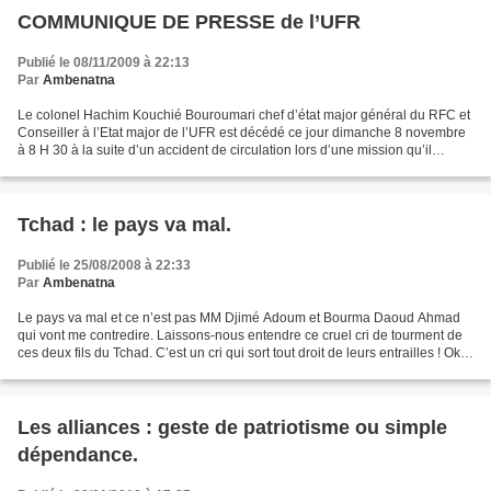
COMMUNIQUE DE PRESSE de l’UFR
Publié le 08/11/2009 à 22:13
Par
Ambenatna
Le colonel Hachim Kouchié Bouroumari chef d’état major général du RFC et
Conseiller à l’Etat major de l’UFR est décédé ce jour dimanche 8 novembre
à 8 H 30 à la suite d’un accident de circulation lors d’une mission qu’il
effectuait pour le compte de l’UFR....
Tchad : le pays va mal.
Publié le 25/08/2008 à 22:33
Par
Ambenatna
Le pays va mal et ce n’est pas MM Djimé Adoum et Bourma Daoud Ahmad
qui vont me contredire. Laissons-nous entendre ce cruel cri de tourment de
ces deux fils du Tchad. C’est un cri qui sort tout droit de leurs entrailles ! Ok, v
ous n’en croyez pas à vos...
Les alliances : geste de patriotisme ou simple
dépendance.