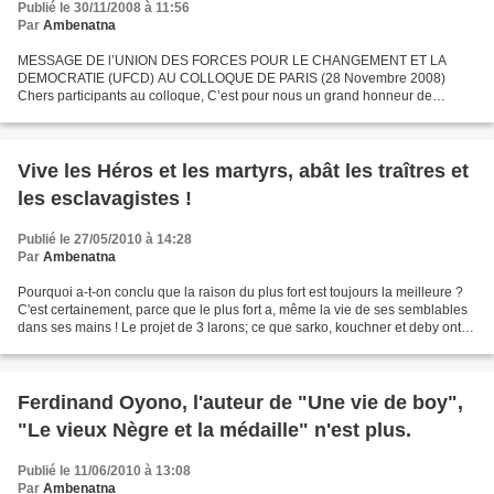
Publié le 30/11/2008 à 11:56
Par
Ambenatna
MESSAGE DE l’UNION DES FORCES POUR LE CHANGEMENT ET LA
DEMOCRATIE (UFCD) AU COLLOQUE DE PARIS (28 Novembre 2008)
Chers participants au colloque, C’est pour nous un grand honneur de
pouvoir partager avec vous nos réflexions sur le devenir de notre pays...
Vive les Héros et les martyrs, abât les traîtres et
les esclavagistes !
Publié le 27/05/2010 à 14:28
Par
Ambenatna
Pourquoi a-t-on conclu que la raison du plus fort est toujours la meilleure ?
C'est certainement, parce que le plus fort a, même la vie de ses semblables
dans ses mains ! Le projet de 3 larons; ce que sarko, kouchner et deby ont
dans leur tête comme projet...
Ferdinand Oyono, l'auteur de "Une vie de boy",
"Le vieux Nègre et la médaille" n'est plus.
Publié le 11/06/2010 à 13:08
Par
Ambenatna