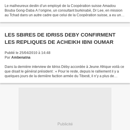
Le malheureux destin d’un employé de la Coopération suisse Amadou
Bouba Gong-Daba A l’origine, un consultant burkinabè, Dr Lee, en mission
au Tchad dans un autre cadre que celui de la Coopération suisse, a eu un
accident avec un véhicule de la Coopération....
LES SBIRES DE IDRISS DEBY CONFIRMENT
LES REPLIQUES DE ACHEIKH IBNI OUMAR
Publié le 25/04/2010 à 14:48
Par
Ambenatna
Dans la dernière interview de Idriss Déby accordée à Jeune Afrique voilà ce
que disait le général président : « Pour le reste, depuis le ralliement il y a
quelques jours de la dernière faction armée du Tibesti, il n’y a plus de
mercenaires sur le territoire...
Publicité