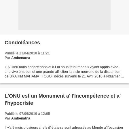
Condoléances
Publié le 23/04/2010 à 11:21
Par
Ambenatna
« A Dieu nous appartenons et à Lui nous retournons » Ayant appris avec
une vive émotion et une grande affliction la triste nouvelle de la disparition
de BRAHIM MAHAMAT TOGOI, décès survenu le 21 Avril 2010 à Ndjamena.
En cette douloureuse circonstance,...
L'ONU est un Monument a' l'Incompétence et a'
l'hypocrisie
Publié le 07/06/2010 à 12:05
Par
Ambenatna
Il y'a 9 mois plusieurs chefs d' états se sont adressés au Monde a' l'occasion