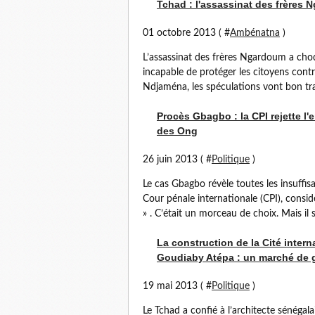
Tchad : l'assassinat des frères 
01 octobre 2013 ( #
Ambénatna
)
L’assassinat des frères Ngardoum a choq
incapable de protéger les citoyens contr
Ndjaména, les spéculations vont bon trai
Procès Gbagbo : la CPI rejette l
des Ong
26 juin 2013 ( #
Politique
)
Le cas Gbagbo révèle toutes les insuffi
Cour pénale internationale (CPI), consi
» . C’était un morceau de choix. Mais il s
La construction de la Cité intern
Goudiaby Atépa : un marché de gr
19 mai 2013 ( #
Politique
)
Le Tchad a confié à l’architecte sénégala