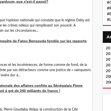
Ngardoum, que s'est-il passé?
#Q
#
#
#L
ué l’opinion nationale qui constate que le régime Deby est
e les crimes odieux qui remplissent son pouvoir. A
n sur les circonstances...
'enquête de Fatou Bensouda fondée sur les rapports
20
20
20
sances et les incohérences, de forme comme de fond, de la
20
dérée par ses détracteurs comme une justice de « vainqueurs
20
’avère dur à...
20
20
ationale des affaires confiée au Sénégalais Pierre
é à gré de 240 milliards de francs !
is, Pierre Goudiaby Atépa, la construction de la Cité