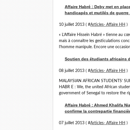
Affaire Habré : Deby met en pla
handicapés et mutilés de guerre
10 juillet 2013 ( #
Articles- Affaire HH
)
« L’Affaire Hissein Habré » tienne au cœ
mais à connaître les gesticulations conc
l’homme manipule. Encore une occasion 
Soutien des étudiants africains 
08 juillet 2013 ( #
Articles- Affaire HH
)
MALAYSIAN AFRICAN STUDENTS’ SU
HABR E : We, the united African studen
government of Senegal to restore the righ
Affaire Habré : Ahmed Khalifa Ni
confirme la contrepartie financiè
07 juillet 2013 ( #
Articles- Affaire HH
)