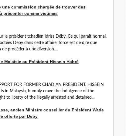
ce une commission chargée de trouver des
 à présenter comme victimes
ur le président tchadien Idriss Déby. Ce qui paraît normal,
octées Deby dans cette affaire, force est de dire que
de procéder à une diversion....
de Malaisie au Président Hissein Habré
PPORT FOR FORMER CHADIAN PRESIDENT, HISSEIN
ts in Malaysia, humbly crave the indulgence of the
t to liberty of the illegally arrested and detained...
asse, ancien Ministre conseiller du Président Wade
re offerte par Deby