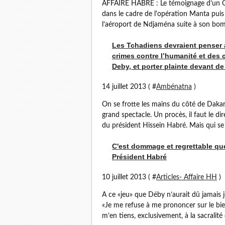
AFFAIRE HABRE : Le témoignage d’un Gé
dans le cadre de l'opération Manta puis 
l’aéroport de Ndjaména suite à son bomb
Les Tchadiens devraient penser 
crimes contre l’humanité et des 
Deby, et porter plainte devant de
14 juillet 2013 ( #
Ambénatna
)
On se frotte les mains du côté de Dakar
grand spectacle. Un procès, il faut le dire
du président Hissein Habré. Mais qui se f
C'est dommage et regrettable que 
Président Habré
10 juillet 2013 ( #
Articles- Affaire HH
)
A ce «jeu» que Déby n’aurait dû jamais 
«Je me refuse à me prononcer sur le bi
m’en tiens, exclusivement, à la sacralité d