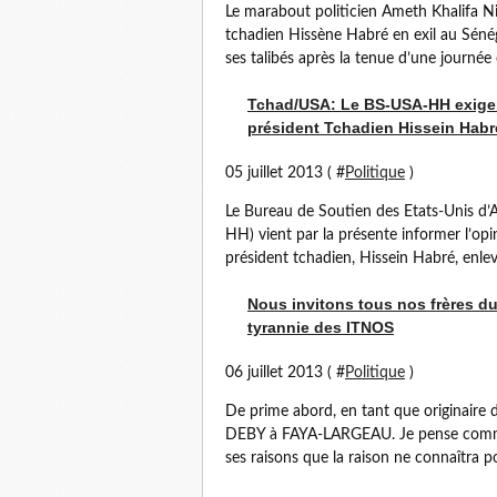
Le marabout politicien Ameth Khalifa Nia
tchadien Hissène Habré en exil au Séné
ses talibés après la tenue d’une journée c
Tchad/USA: Le BS-USA-HH exige la
président Tchadien Hissein Habr
05 juillet 2013 ( #
Politique
)
Le Bureau de Soutien des Etats-Unis d’
HH) vient par la présente informer l’opin
président tchadien, Hissein Habré, enlev
Nous invitons tous nos frères du
tyrannie des ITNOS
06 juillet 2013 ( #
Politique
)
De prime abord, en tant que originaire 
DEBY à FAYA-LARGEAU. Je pense comme l
ses raisons que la raison ne connaîtra poi