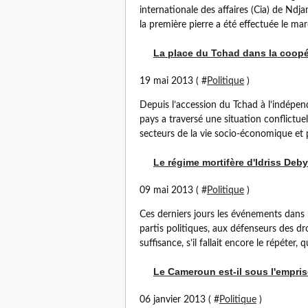
internationale des affaires (Cia) de Ndj
la première pierre a été effectuée le mard
La place du Tchad dans la coopér
19 mai 2013 ( #
Politique
)
Depuis l’accession du Tchad à l’indépen
pays a traversé une situation conflictue
secteurs de la vie socio-économique et p
Le régime mortifère d'Idriss Deby
09 mai 2013 ( #
Politique
)
Ces derniers jours les événements dans n
partis politiques, aux défenseurs des dr
suffisance, s’il fallait encore le répéter, q
Le Cameroun est-il sous l'emprise
06 janvier 2013 ( #
Politique
)