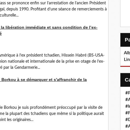
ss se prononce enfin sur l’arrestation de l’ancien Président
gal, depuis 1990. Profitant d’une séance de remerciements à
ulturelle...
 libération immédiate et sans condition de l’ex-
é
Alb
Amérique à l’ex président tchadien, Hissein Habré (BS-USA-
Lin
ion nationale et internationale de la prise en otage de l’ex-
é par la Gendarmerie...
 Borkou à se démarquer et s'affranchir de la
#P
#
#I
de Borkou je suis profondément préoccupé par la visite de
#F
a plupart des tchadiens que même si la politique aurait
#D
nt les originaires...
#A