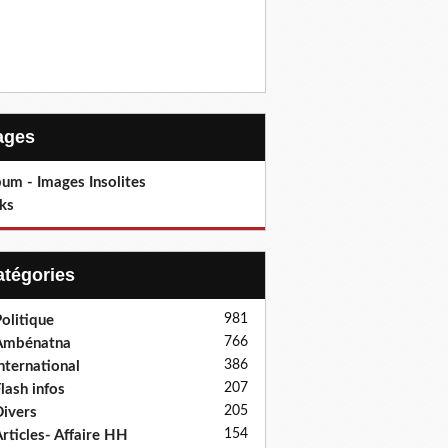
Pages
um - Images Insolites
ks
Catégories
981
olitique
766
Ambénatna
386
nternational
207
lash infos
205
ivers
154
rticles- Affaire HH