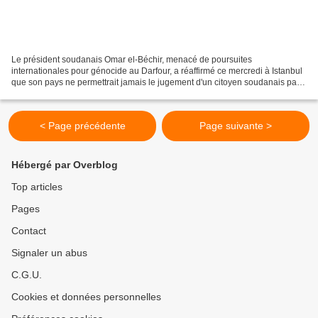
Le président soudanais Omar el-Béchir, menacé de poursuites
internationales pour génocide au Darfour, a réaffirmé ce mercredi à Istanbul
que son pays ne permettrait jamais le jugement d'un citoyen soudanais par
une cour étrangère. "Nous rejetons catégoriquement...
< Page précédente
Page suivante >
Hébergé par Overblog
Top articles
Pages
Contact
Signaler un abus
C.G.U.
Cookies et données personnelles