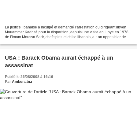
La justice libanaise a inculpé et demandé l’arrestation du dirigeant libyen
Mouammar Kadhafi pour la disparition, depuis une visite en Libye en 1978,
de l’imam Moussa Sadr, chef spirituel chiite libanais, a-t-on appris hier de
source judiciaire. «Nous...
USA : Barack Obama aurait échappé à un
assassinat
Publié le 26/08/2008 à 16:16
Par
Ambenatna