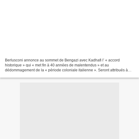
Berlusconi annonce au sommet de Bengazi avec Kadhafi l’ « accord
historique » qui « met fin à 40 années de malentendus » et au
dédommagement de la « période coloniale italienne ». Seront attribués à
Tripoli « cinq milliards de dollars, 250 millions par...