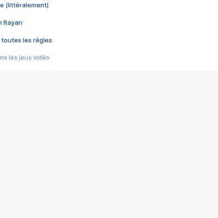
e (littéralement)
im Rayan
 toutes les règles
s les jeux vidéo
us choquant de Rockstar ? - Le scandale BULLY
e plus moche de Steam
du RÊVE tourne au CAUCHEMAR
pendant 8 heures
it… à tort
umiliés par un jeu vidéo
ire - Final Fantasy 8
ti un empire - Age of Empires
story DOFUS