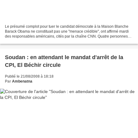
Le présumé complot pour tuer le candidat démocrate à la Maison Blanche
Barack Obama ne constituait pas une "menace crédible", ont affirmé mardi
des responsables américains, cités par la chaîne CNN. Quatre personnes
ont été arrêtées lundi soir à Denver,...
Soudan : en attendant le mandat d'arrêt de la
CPI, El Béchir circule
Publié le 21/08/2008 à 18:18
Par
Ambenatna