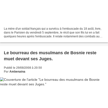
La mère d'un soldat français qui a survécu à l'embuscade du 18 août, livre,
dans le Parisien du vendredi 5 septembre, le récit que son fils lui en a fait
quelques heures après l'embuscade. Il relate notamment des combats au
corps à corps, ce qui remet...
Le bourreau des musulmans de Bosnie reste
muet devant ses Juges.
Publié le 29/08/2008 à 20:50
Par
Ambenatna