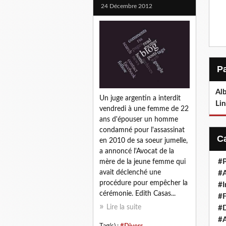
24 Décembre 2012
Alb
Un juge argentin a interdit
Lin
vendredi à une femme de 22
ans d'épouser un homme
condamné pour l'assassinat
en 2010 de sa soeur jumelle,
a annoncé l'Avocat de la
#P
mère de la jeune femme qui
avait déclenché une
#
procédure pour empêcher la
#I
cérémonie. Edith Casas...
#F
Lire la suite
#D
#A