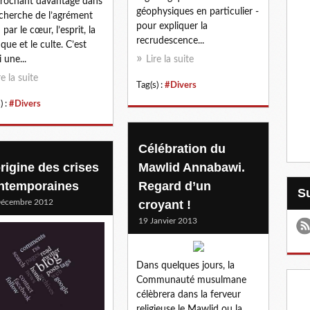
rochant davantage dans
géophysiques en particulier -
echerche de l’agrément
pour expliquer la
 par le cœur, l’esprit, la
recrudescence...
ique et le culte. C’est
 une...
Lire la suite
re la suite
Tag(s) :
#Divers
) :
#Divers
Célébration du
origine des crises
Mawlid Annabawi.
ntemporaines
Regard d’un
Décembre 2012
croyant !
19 Janvier 2013
Dans quelques jours, la
Communauté musulmane
célèbrera dans la ferveur
religieuse le Mawlid ou la