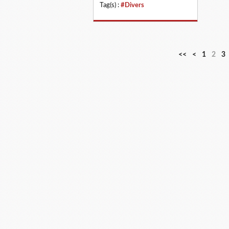
Tag(s) :
#Divers
<<
<
1
2
3