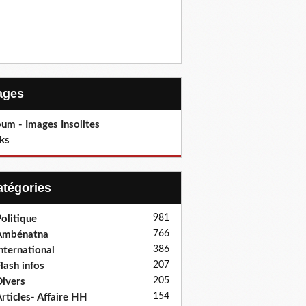
Pages
um - Images Insolites
ks
Catégories
981
olitique
766
Ambénatna
386
nternational
207
lash infos
205
ivers
154
rticles- Affaire HH