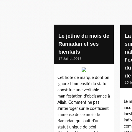
divers
Le jeûne du mois de
La 
Ramadan et ses
sur
bienfaits
nâ
17 Juillet 2013
l’e
du
de
Cet hôte de marque dont on
15 J
ignore l'immensité du statut
constitue une véritable
manifestation d’obéissance à
Le m
Allah. Comment ne pas
inco
s'interroger sur le coefficient
ines
immense de ce mois de
indiv
Ramadan qui jouit d'un
comm
statut unique de béni