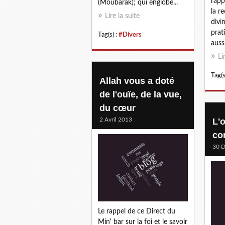
rapp
(Moubarak); qui englobe...
la r
Lire la suite
divin
prat
Tag(s) :
#Divers
aussi
Li
Tag(s
Allah vous a doté
de l'ouïe, de la vue,
du cœur
2 Avril 2013
L'
co
30 
Le rappel de ce Direct du
Min' bar sur la foi et le savoir