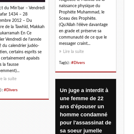
naissance physique du
ct du Min’bar – Vendredi
Prophète Muhammad, le
afar 1434 – 28
Sceau des Prophète.
embre 2012 – Du
(Qu’Allah l’élève davantage
re de la Tawhîd, Makkah
en grade et préserve sa
ukarramah En Ce
communauté de ce que le
ier Vendredi de l’année
messager craint...
 du calendrier judéo-
Lire la suite
tien, certains esprits se
 certainement apaisés
Tag(s) :
#Divers
s la fausse
demment)...
re la suite
Un juge a interdit à
) :
#Divers
une femme de 22
ans d'épouser un
homme condamné
pour l'assassinat de
sa soeur jumelle