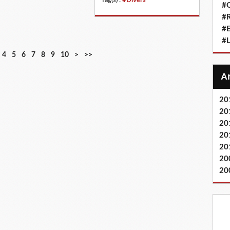
Tag(s) :
#Divers
#Q
#
#
#L
2
4
5
6
7
8
9
10
>
>>
0
20
20
20
20
20
20
20