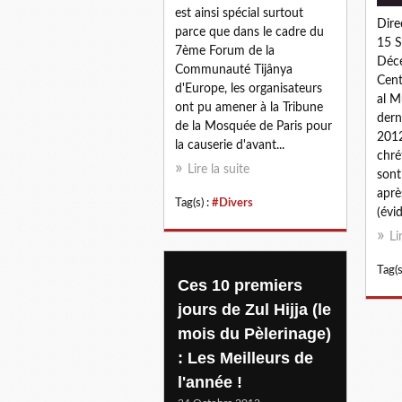
est ainsi spécial surtout
Dire
parce que dans le cadre du
15 S
7ème Forum de la
Déc
Communauté Tijânya
Cent
d'Europe, les organisateurs
al M
ont pu amener à la Tribune
dern
de la Mosquée de Paris pour
2012
la causerie d'avant...
chré
Lire la suite
sont
aprè
Tag(s) :
#Divers
(évi
Li
Tag(s
Ces 10 premiers
jours de Zul Hijja (le
mois du Pèlerinage)
: Les Meilleurs de
l'année !