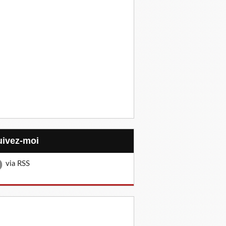
Suivez-moi
via RSS