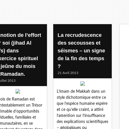
notion de l’effort
La recrudescence
 soi (jihad Al
des secousses et
fs) dans
séismes – un signe
xercice spirituel
de la fin des temps
 jeûne du mois
?
 Ramadan.
21 Avril 2013
uillet 2013
L’Imam de Makkah dans un
style dichotomique entre ce
ois de Ramadan est
que l’espèce humaine espère
ntestablement un Trésor
et ce qu’elle craint, a attiré
timable d’opportunités
l’attention sur l’insuffisance
iduelles, familiales et
des explications scientifiques
unautaires, en se
– géologiques ou