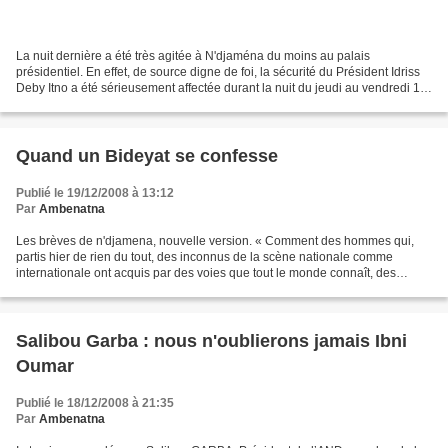
La nuit dernière a été très agitée à N'djaména du moins au palais
présidentiel. En effet, de source digne de foi, la sécurité du Président Idriss
Deby Itno a été sérieusement affectée durant la nuit du jeudi au vendredi 19
décembre 2008. Profitant d'une...
Quand un Bideyat se confesse
Publié le 19/12/2008 à 13:12
Par
Ambenatna
Les brèves de n'djamena, nouvelle version. « Comment des hommes qui,
partis hier de rien du tout, des inconnus de la scène nationale comme
internationale ont acquis par des voies que tout le monde connaît, des
richesses incommensurables sur le dos du...
Salibou Garba : nous n'oublierons jamais Ibni
Oumar
Publié le 18/12/2008 à 21:35
Par
Ambenatna