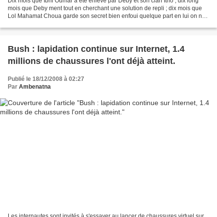
Dix mois que Ibni Oumar a été enlevé par Deby et son clan Itno ; dix long
mois que Deby ment tout en cherchant une solution de repli ; dix mois que
Lol Mahamat Choua garde son secret bien enfoui quelque part en lui on ne
sait pour quelle raison ? Dix...
Bush : lapidation continue sur Internet, 1.4
millions de chaussures l'ont déjà atteint.
Publié le 18/12/2008 à 02:27
Par
Ambenatna
Les internautes sont invités à s'essayer au lancer de chaussures virtuel sur