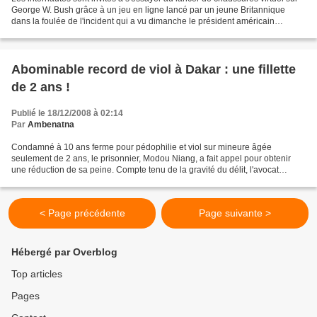
George W. Bush grâce à un jeu en ligne lancé par un jeune Britannique
dans la foulée de l'incident qui a vu dimanche le président américain
esquiver les chaussures d'un journaliste...
Abominable record de viol à Dakar : une fillette
de 2 ans !
Publié le 18/12/2008 à 02:14
Par
Ambenatna
Condamné à 10 ans ferme pour pédophilie et viol sur mineure âgée
seulement de 2 ans, le prisonnier, Modou Niang, a fait appel pour obtenir
une réduction de sa peine. Compte tenu de la gravité du délit, l'avocat
général a requis la confirmation de la peine...
< Page précédente
Page suivante >
Hébergé par Overblog
Top articles
Pages