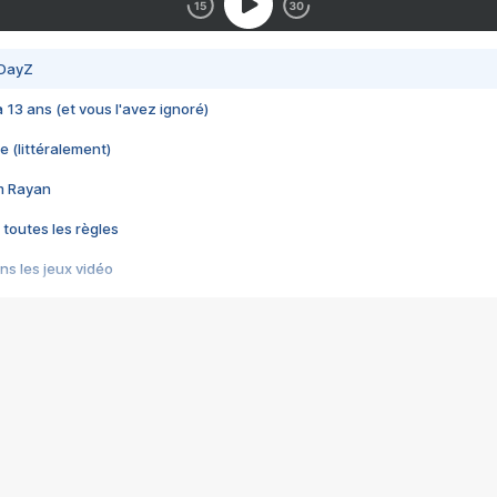
 DayZ
 a 13 ans (et vous l'avez ignoré)
e (littéralement)
im Rayan
 toutes les règles
s les jeux vidéo
us choquant de Rockstar ? - Le scandale BULLY
e plus moche de Steam
du RÊVE tourne au CAUCHEMAR
pendant 8 heures
it… à tort