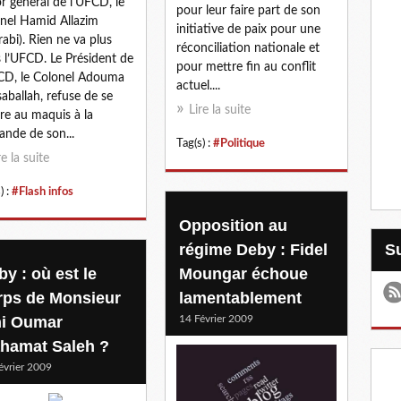
r genèral de l'UFCD, le
pour leur faire part de son
nel Hamid Allazim
initiative de paix pour une
rabi). Rien ne va plus
réconciliation nationale et
 l’UFCD. Le Président de
pour mettre fin au conflit
CD, le Colonel Adouma
actuel....
aballah, refuse de se
Lire la suite
re au maquis à la
nde de son...
Tag(s) :
#Politique
re la suite
) :
#Flash infos
Opposition au
régime Deby : Fidel
y : où est le
Moungar échoue
rps de Monsieur
lamentablement
ni Oumar
14 Février 2009
hamat Saleh ?
évrier 2009