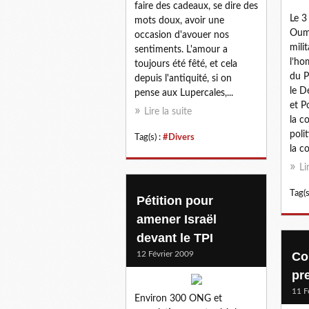
faire des cadeaux, se dire des
Le 3
mots doux, avoir une
Oum
occasion d'avouer nos
mili
sentiments. L'amour a
l’ho
toujours été fêté, et cela
du P
depuis l'antiquité, si on
le D
pense aux Lupercales,...
et P
Lire la suite
la c
poli
Tag(s) :
#Divers
la co
Li
Tag(s
Pétition pour
amener Israël
devant le TPI
12 Février 2009
Co
pr
11 F
Environ 300 ONG et