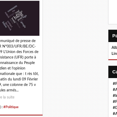
muniqué de presse de
FR N°003/UFR/BE/DC-
Alb
9 L’Union des Forces de
Lin
ésistance (UFR) porte à
onnaissance du Peuple
dien et l’opinion
rnationale que : t rès tôt,
atin du lundi 09 Février
#P
, une colonne de 75 v
#
ules armés...
#I
re la suite
#F
) :
#Politique
#D
#A