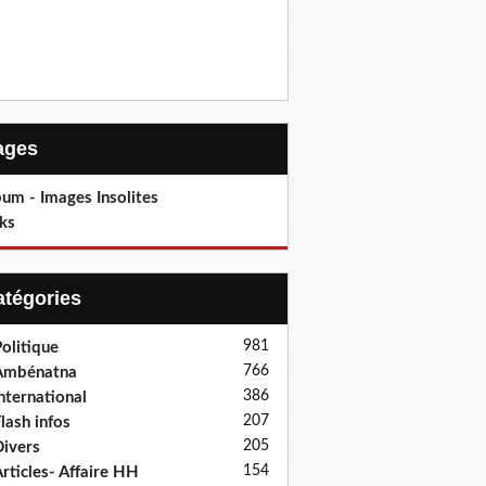
Pages
um - Images Insolites
ks
Catégories
981
olitique
766
Ambénatna
386
nternational
207
lash infos
205
ivers
154
rticles- Affaire HH