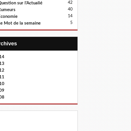
42
uestion sur l'Actualié
40
Rumeurs
14
Economie
5
e Mot de la semaine
Archives
14
13
12
11
10
09
08