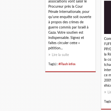
associations vont saisir le
Procureur près la Cour
Pénale Internationale, pour
qu'une enquête soit ouverte
à propos des crimes de
guerre commis par Israël à
Gaza. Votre soutien est
indispensable. Signez et
Com
faites circuler cette «
l’U
pétition...
PP/0
la R
Lire la suite
la c
Tag(s) :
#Flash infos
tcha
inte
ce m
2009
éhic
Li
Tag(s