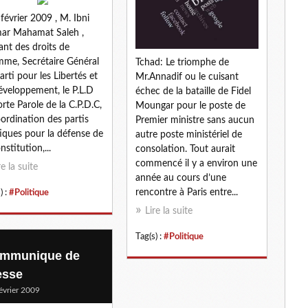
 février 2009 , M. Ibni
ar Mahamat Saleh ,
tant des droits de
mme, Secrétaire Général
Tchad: Le triomphe de
arti pour les Libertés et
Mr.Annadif ou le cuisant
éveloppement, le P.L.D
échec de la bataille de Fidel
orte Parole de la C.P.D.C,
Moungar pour le poste de
oordination des partis
Premier ministre sans aucun
tiques pour la défense de
autre poste ministériel de
nstitution,...
consolation. Tout aurait
commencé il y a environ une
re la suite
année au cours d’une
rencontre à Paris entre...
) :
#Politique
Lire la suite
Tag(s) :
#Politique
mmunique de
esse
évrier 2009