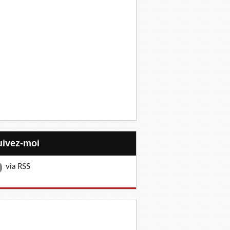
Suivez-moi
via RSS