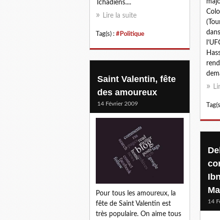
majo
Tchadiens....
Colo
Lire la suite
(Tou
dans
Tag(s) :
#Politique
l’UF
Hass
rend
dema
Saint Valentin, fête
Li
des amoureux
14 Février 2009
Tag(s
Deb
co
Ib
Ma
Pour tous les amoureux, la
14 F
fête de Saint Valentin est
très populaire. On aime tous