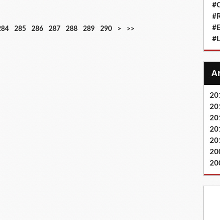
#Q
#
#
3
284
285
286
287
288
289
290
>
>>
0
#L
0
20
20
20
20
20
20
20