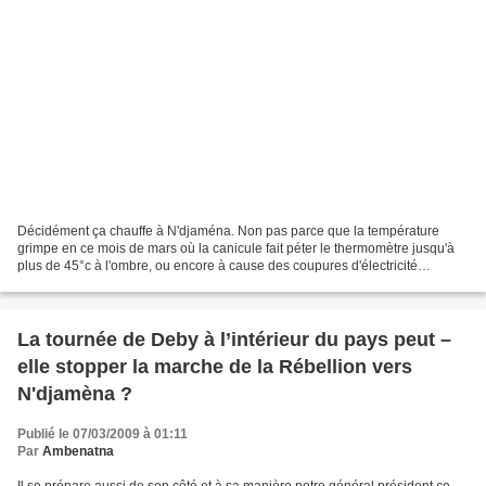
Décidément ça chauffe à N'djaména. Non pas parce que la température
grimpe en ce mois de mars où la canicule fait péter le thermomètre jusqu'à
plus de 45°c à l'ombre, ou encore à cause des coupures d'électricité
devenues intempestives ces derniers jours,...
La tournée de Deby à l’intérieur du pays peut –
elle stopper la marche de la Rébellion vers
N'djamèna ?
Publié le 07/03/2009 à 01:11
Par
Ambenatna