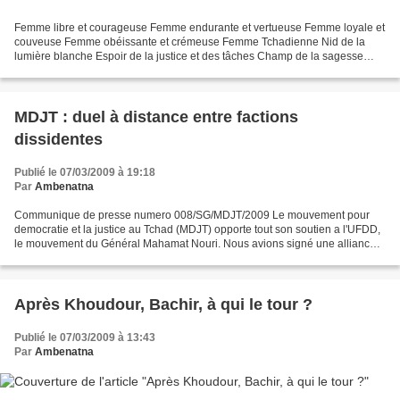
Femme libre et courageuse Femme endurante et vertueuse Femme loyale et
couveuse Femme obéissante et crémeuse Femme Tchadienne Nid de la
lumière blanche Espoir de la justice et des tâches Champ de la sagesse
Chemin de la noblesse Femme Tchadienne Saine...
MDJT : duel à distance entre factions
dissidentes
Publié le 07/03/2009 à 19:18
Par
Ambenatna
Communique de presse numero 008/SG/MDJT/2009 Le mouvement pour
democratie et la justice au Tchad (MDJT) opporte tout son soutien a l'UFDD,
le mouvement du Général Mahamat Nouri. Nous avions signé une alliance
avec le président Mahamat Nouri, beaucoup...
Après Khoudour, Bachir, à qui le tour ?
Publié le 07/03/2009 à 13:43
Par
Ambenatna