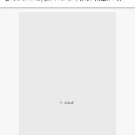
diverses tractations impliquant des anciens et nouveaux collaborateurs
d'Idriss, ainsi que la Libye,...
Publicité