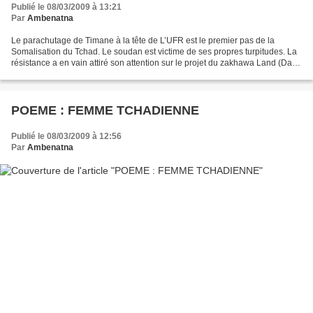
Publié le 08/03/2009 à 13:21
Par
Ambenatna
Le parachutage de Timane à la tête de L’UFR est le premier pas de la
Somalisation du Tchad. Le soudan est victime de ses propres turpitudes. La
résistance a en vain attiré son attention sur le projet du zakhawa Land (Dar
zak alkoubra). Mais il voulait...
POEME : FEMME TCHADIENNE
Publié le 08/03/2009 à 12:56
Par
Ambenatna