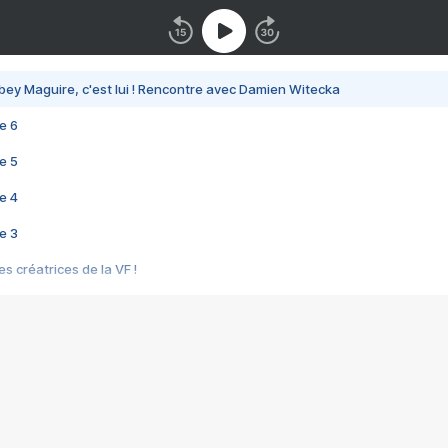
bey Maguire, c'est lui ! Rencontre avec Damien Witecka
e 6
e 5
e 4
e 3
s créatrices de la VF !
e 2
e 1
e Mektoub My Love arrive enfin ! Rencontre avec Shaïn Boumedine et Sal
i : après Toni en famille