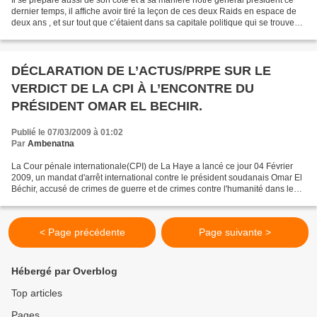
Il se prépare aussi de son côté et à sa manière notre général président ce
dernier temps, il affiche avoir tiré la leçon de ces deux Raids en espace de
deux ans , et sur tout que c’étaient dans sa capitale politique qui se trouve
encore à l’extrême ouest...
DÉCLARATION DE L’ACTUS/PRPE SUR LE
VERDICT DE LA CPI À L’ENCONTRE DU
PRÉSIDENT OMAR EL BECHIR.
Publié le 07/03/2009 à 01:02
Par
Ambenatna
La Cour pénale internationale(CPI) de La Haye a lancé ce jour 04 Février
2009, un mandat d'arrêt international contre le président soudanais Omar El
Béchir, accusé de crimes de guerre et de crimes contre l'humanité dans le
conflit du Darfour. L’ACTUS...
< Page précédente
Page suivante >
Hébergé par Overblog
Top articles
Pages