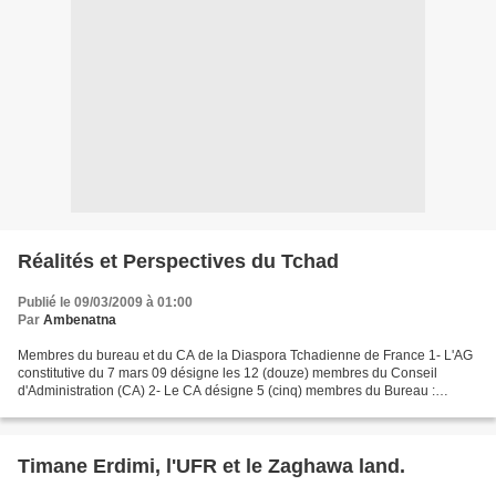
Réalités et Perspectives du Tchad
Publié le 09/03/2009 à 01:00
Par
Ambenatna
Membres du bureau et du CA de la Diaspora Tchadienne de France 1- L'AG
constitutive du 7 mars 09 désigne les 12 (douze) membres du Conseil
d'Administration (CA) 2- Le CA désigne 5 (cinq) membres du Bureau :
Président : M. ROMBA Abraham, Secrétaire général...
Timane Erdimi, l'UFR et le Zaghawa land.