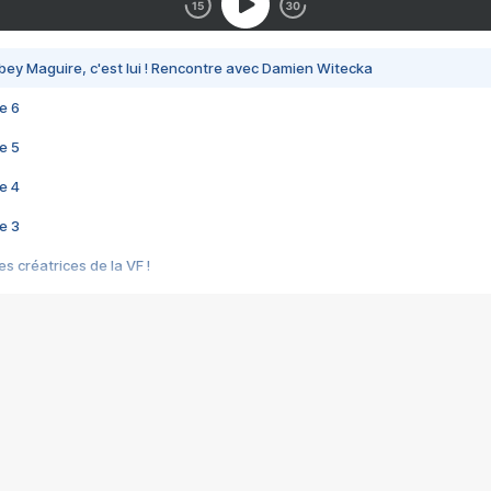
bey Maguire, c'est lui ! Rencontre avec Damien Witecka
e 6
e 5
e 4
e 3
s créatrices de la VF !
e 2
e 1
e Mektoub My Love arrive enfin ! Rencontre avec Shaïn Boumedine et Sal
i : après Toni en famille
elle réalise le bouleversant Dites lui que je l'aime