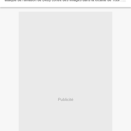
attaque de l'aviation de Deby contre des villages dans la localité de Tissi . L’
UFR tient à informer l’opinion nationale...
Publicité