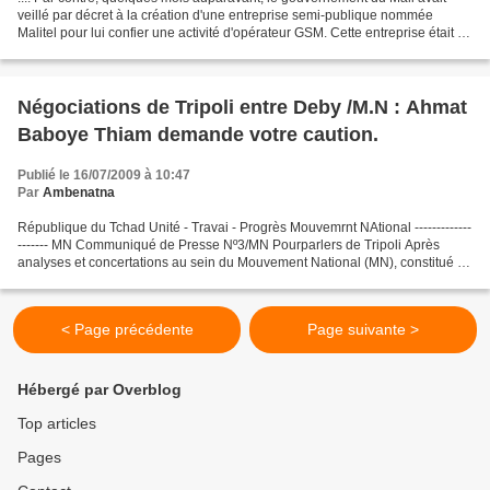
veillé par décret à la création d'une entreprise semi-publique nommée
Malitel pour lui confier une activité d'opérateur GSM. Cette entreprise était à
56% de l'Etat et à 44% du consortium...
Négociations de Tripoli entre Deby /M.N : Ahmat
Baboye Thiam demande votre caution.
Publié le 16/07/2009 à 10:47
Par
Ambenatna
République du Tchad Unité - Travai - Progrès Mouvemrnt NAtional -------------
------- MN Communiqué de Presse Nº3/MN Pourparlers de Tripoli Après
analyses et concertations au sein du Mouvement National (MN), constitué du
Front pour le Salut de la République...
< Page précédente
Page suivante >
Hébergé par Overblog
Top articles
Pages