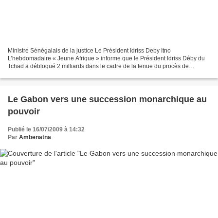
Ministre Sénégalais de la justice Le Président Idriss Deby Itno
L’hebdomadaire « Jeune Afrique » informe que le Président Idriss Déby du
Tchad a débloqué 2 milliards dans le cadre de la tenue du procès de
Hissène Habré, l’ancien président tchadien résident...
Le Gabon vers une succession monarchique au
pouvoir
Publié le 16/07/2009 à 14:32
Par
Ambenatna