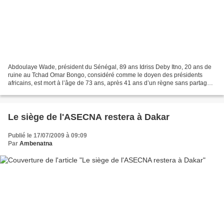
Abdoulaye Wade, président du Sénégal, 89 ans Idriss Deby Itno, 20 ans de
ruine au Tchad Omar Bongo, considéré comme le doyen des présidents
africains, est mort à l’âge de 73 ans, après 41 ans d’un règne sans partage
sur le Gabon. Il n’était pas le seul...
Le siège de l'ASECNA restera à Dakar
Publié le 17/07/2009 à 09:09
Par
Ambenatna