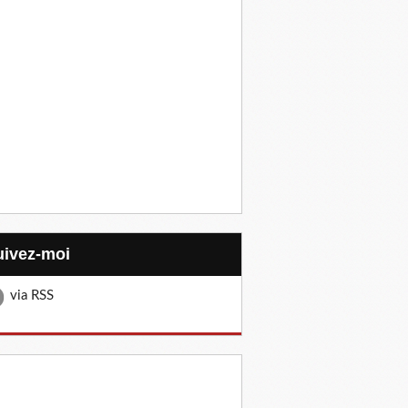
Suivez-moi
via RSS