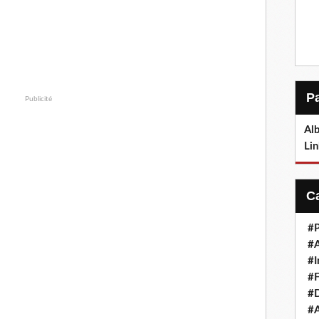
Publicité
Alb
Lin
#P
#
#I
#F
#D
#A