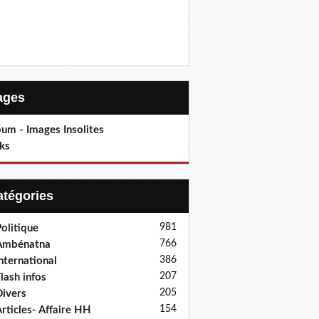
Pages
um - Images Insolites
ks
Catégories
981
olitique
766
Ambénatna
386
nternational
207
lash infos
205
ivers
154
rticles- Affaire HH