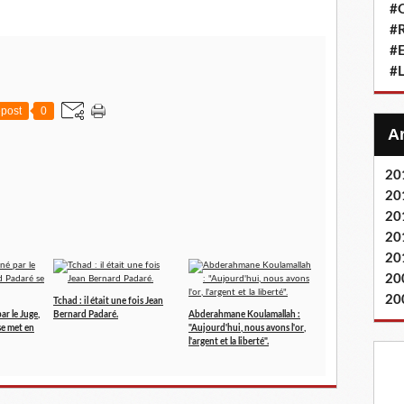
#Q
#
#
#L
post
0
20
20
20
20
20
20
20
Tchad : il était une fois Jean
ar le Juge,
Bernard Padaré.
Abderahmane Koulamallah :
e met en
"Aujourd'hui, nous avons l'or,
l'argent et la liberté".