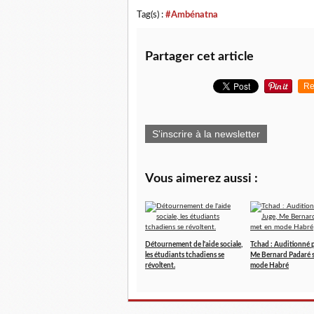
Tag(s) :
#Ambénatna
Partager cet article
Re
S'inscrire à la newsletter
Vous aimerez aussi :
Détournement de l'aide sociale,
Tchad : Auditionné p
les étudiants tchadiens se
Me Bernard Padaré s
révoltent.
mode Habré