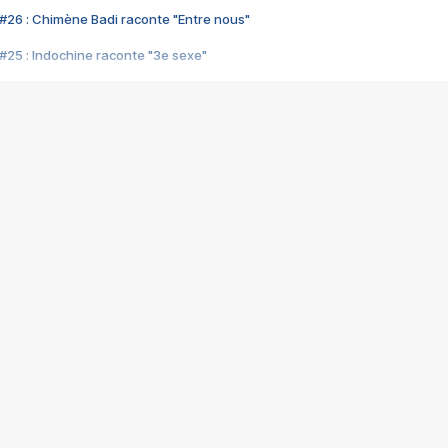
#26 : Chimène Badi raconte "Entre nous"
#25 : Indochine raconte "3e sexe"
#24 : Zaho raconte "C'est chelou"
#23 : Patrick Bruel raconte "Au café des délices"
#22 : Kyo raconte "Le chemin"
#21 : Nolwenn Leroy raconte "Cassé"
#20 : Patrick Hernandez raconte "Born to be alive"
#19 : Lorie raconte "Près de moi"
#18 : Michael Jones raconte "A nos actes manqués" (avec Jean-Jacque
#17 : Khaled raconte "Aïcha"
#16 : Corneille raconte "Parce qu'on vient de loin"
#15 : Indochine raconte "L'aventurier"