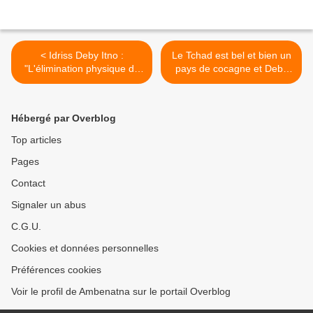
< Idriss Deby Itno :
Le Tchad est bel et bien un
"L'élimination physique de
pays de cocagne et Deby
Khadafi n'a pas été une
est un pauvre type qui n’a
erreur..."
aucun sens de l’intérêt
national >
Hébergé par Overblog
Top articles
Pages
Contact
Signaler un abus
C.G.U.
Cookies et données personnelles
Préférences cookies
Voir le profil de Ambenatna sur le portail Overblog