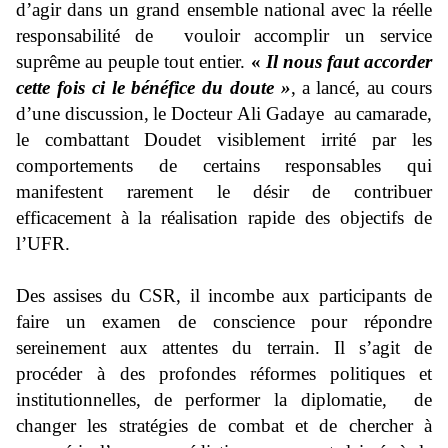
d’agir
dans un grand ensemble national
avec la réelle
r
espo
n
sabilité de vouloir
accomplir un service
suprême au peuple tout entier.
«
Il nous faut accorder
cette fois ci le
bénéfice du doute
»
,
a
lancé, au
cours
d’une discussion,
le Docteur Ali Gadaye au
camarade,
le combattant
Doudet visiblement irrité par les
comportements de certains responsables qui
manifestent rarement le désir
de contribuer
efficacement à
la réalisation rapide des objectifs de
l’UFR.
Des assises du CSR, il incombe aux participants de
faire un examen de conscience pour répondre
sereinement aux attentes du ter
rain. Il s’agit de
procéder à d
e
s
profonde
s
réforme
s
politique
s
et
institutionnelle
s
,
de performer la diplomatie, de
changer les stratégie
s
de combat et de chercher à