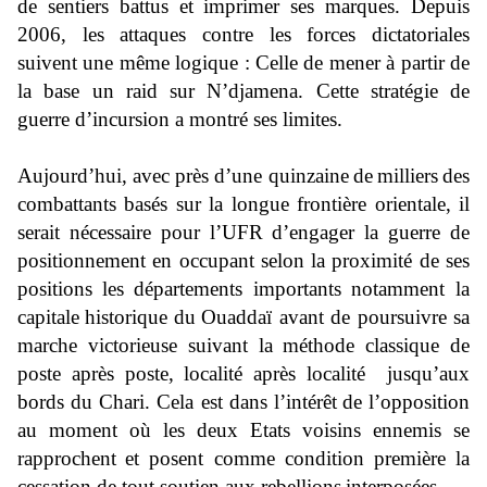
de sentiers battus et imprimer ses marques. Depuis
2006, les attaques contre les forces dictatoriales
suivent une même logique
: Celle de mener à partir de
la base un raid sur N’djamena. Cette stratégie de
guerre d’incursion a montré ses limites.
Aujourd’
hui, avec près d’une quinzaine
de
milliers
des
combattants basés sur la longue frontière orientale, il
serait nécessaire pour l’UFR d’engager la guerre de
positio
nnement en occupant selon la proximité de ses
positions
les départements importants notamment la
capitale
historique
du
Ouaddaï avant de pour
suivre sa
marche victorieuse suivant la méthode classique de
poste après poste,
localité après localité jusqu’aux
bords du Chari. Cela est dans l’
intérêt
de l’opposition
au moment où les deux Etats voisins ennemis se
rapprochent
et posent comme condition première la
cessation de tout soutien aux rebellions
interposées.