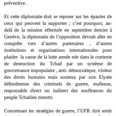
préventive.
Et cette
diplomatie
doit se
repos
er sur l
es épaules de
ceux qui peuvent la supporter
; c’est pourquoi, au-
delà
de la mission effectuée en septembre dernier
à
Genève
, la
diplomatie
de l’
opposition devrait
aller en
conquête vers d’autres partenaires , d’autres
institutions et organisations internationales pour
plaider la c
ause de la lutte ar
mée née dans le contexte
de
destruction du Tchad par un
système
de
gouvernance impopulaire , anti- démocratique, violeur
des droits huma
ins mais soutenu par une Elysée
défenderesse des criminels de guerre,
mafieuse,
responsable
direct ou indirect des souffrances du
peuple Tchadien meurtri.
Concernant les stratégies de
guerre, l’
UFR doit sortir