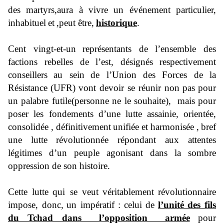
des martyrs
,
aura à vivre un événe
m
ent particulier,
inhabituel
et
,
peut être,
historique
.
Cent vingt-et-
un
représentants de l’ensemble des
factions rebelles de l’est, désignés
respectivement
conseillers
au sein
de l’Union des Forces de la
Résistance
(UFR)
vont devoir se réunir non
pas
pour
un palabre futile
(personne ne le souhaite),
mais pour
poser les fondements d’une lutte
assainie, orientée,
consolidée ,
définitivement
unifiée et harmonisée
,
bref
une lutte
révolutionnée
répondant aux attentes
légitimes d’un peuple agonisant dans la sombre
oppression de son histoire
.
Cette lutte
qui se veut
vé
ritablement
révolutionnaire
impose
, donc,
un impératif
:
c
elui de
l’unité des fils
du Tchad dans l’opposition armée
pour