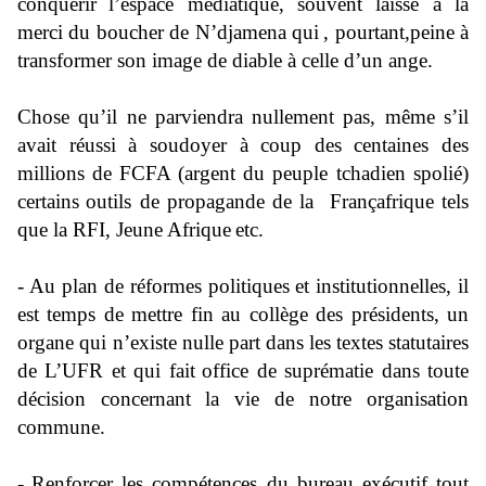
conquérir
l’espace médiatique
, souvent laissé à la
merci du boucher de N’djamena qui
, pourtant,
peine à
transformer son image de diable à celle d’un ange
.
Chose qu’
il ne parviendra
nullement pas, même s’il
avait réussi à soudoyer à coup des centaines des
millions de
FCFA (argent
du peuple tchadien spolié
)
certains
outils de propagande de la Françafrique tels
que la RFI, Jeune
Afrique
etc.
-
Au plan de réformes politiques
et institutionnelles
, il
est temps de mettre fin au collège des présidents, un
organe qui n’existe nulle part dans
les textes statutaires
de L’UFR et qui fait
office de suprématie dans toute
décision concernant
la vie de notre organisation
commune
.
-
Renforcer les compétences du bureau exécutif tout