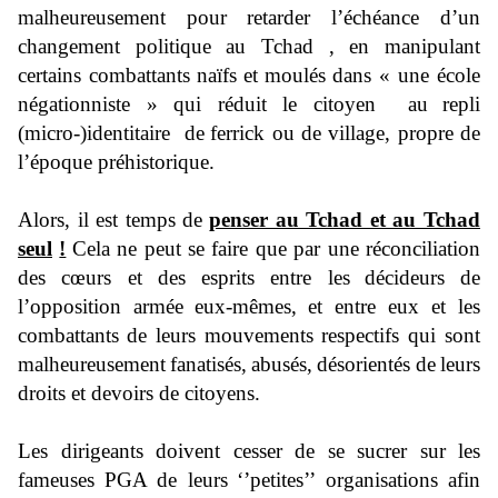
malheureusement
pour
retarder
l’échéance d’un
changement politique au Tchad , en manipulant
certa
ins combattants
naïfs
et
moulés
dans «
une école
négationniste
» qui réduit le citoyen au
repli
(micro-)
identitaire de
ferrick ou de village, propre de
l’époque préhistorique.
Alors, il est temps de
penser au Tchad et au Tchad
seul
!
C
ela ne peut se faire que par une réconciliation
des c
œurs et des esprits entre les
décideurs de
l’opposition armée
eux-mêmes,
et entre eux et les
combattant
s
de leur
s mouvements respe
ctifs qui sont
malheureusemen
t
fanatisés,
abusés,
désorientés de
leurs
droits et devoirs de citoyens
.
Les dirigeants doivent cesser de se sucrer sur le
s
fameuses
PGA d
e leurs
‘’
petites
’’
organisations afin