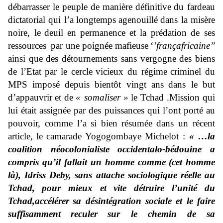
dé
barrasse
r
le peuple
de manière
définitive
du fardeau
dictatorial qui l’a
longtemps
agenouillé
dans la misère
noire, le
deuil
en permanence
et la p
rédation de ses
ressources
par une poignée maf
ieuse
‘
’
françafricaine
’’
ainsi que d
es détourn
ements sans vergogne des biens
de l’Etat par le cer
cle
vicieux du régime
criminel du
MPS imposé
depuis bientôt vingt ans
dans le but
d’appauvrir
et de
«
somaliser
»
le Tchad
.
Mission qui
lui était assignée par des puissances qui l’ont porté au
pouvoir, comme l’a
si bien résumée
dans un récen
t
article,
le
camarade Yogogombaye Michelot
:
«
…la
coalition néocolonialiste occidentalo-bédouine a
compris qu’il fallait un homme comme
(
cet homme
là
)
, Idriss Deby, sans attache sociologique réelle au
Tchad,
pour mieux et vite détruire l’unité du
Tchad,
accélérer
sa désintégration sociale et le faire
suffisamment
reculer
sur le chemin de sa