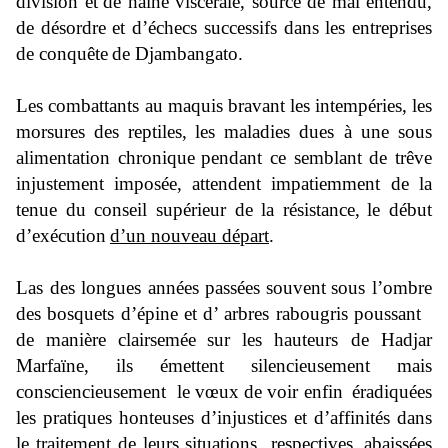
division et
de haine viscérale, source de mal en
tendu,
de désordre et d’échecs successifs dans les entreprises
de conquête
de Djambangato.
Les combattants au maquis
bravant les
intempéries
, les
morsures des
reptiles,
les maladies dues à une sous
alimentation chronique
pendant ce semblant de trêve
injustement imposée,
attende
nt impatiemment de la
tenue du conseil supérieur de la résistance,
le début
d’exécution
d’un nouveau départ
.
Las des longues années
passées
souvent
sous l’ombre
des bosquets d’épine et d’ arbres rabougris poussant
de manière
clairsemée
sur les hauteurs de Hadjar
Marfaïne
, ils émettent silencieusement mais
consciencieusement le vœux de voir enfin
éradiquées
les pratiques honteuses d’injustices et d’affinités dans
le traitement de leurs situations respectives,
abaissées