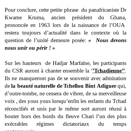
Pour conclure, cette petite phrase d
u panafricaniste Dr
Kwame Kruma, ancien président du Ghana,
prononcée
en 1963 lors de la naissance de l’
OUA
restera toujours d’actualité dans le contexte où la
question de l’unité demeure posée
:
«
Nous devons
nous unir ou périr
!
»
Sur les hauteurs de Hadjar Marfaïne, les participants
du CSR auront à chanter
ensemble la
‘
’
T
chadie
nne
’’
.
Ils ne manqueront pas de
se souvenir
avec
admiration
de
la beauté
naturelle
de
Tch
ellou Bint
Adiguer
qui,
d’
outre-tombe
,
ne cessera de vibrer
,
de sa merveilleuse
voix
,
des
yous yous lors
qu’enfin
les enfants du Tchad
réconciliés et
unis
par le même sort
auront réussi
à
bouter hors des bords du fleuve Chari l’un des plus
exécrables régimes dictatoriaux du temps