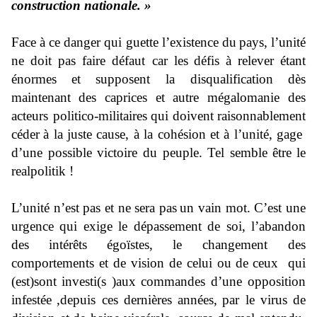
construction nationale.
»
Face à ce danger qui guette l’
existence du
pays, l’unité
ne doit pas faire défaut car le
s
défi
s à relever étant
énormes
et
supposent la disqualification
dès
maintenant
d
es caprices et autre mégalomanie des
acteurs politico-militaires
qui
doivent
raisonnablement
céder
à la juste cause
, à la cohésion et à l’unité, gage
d’
une possible
victoire du peuple. Tel semble
être
le
realpolitik
!
L’un
ité n’est pas et ne sera pas
un vain mot. C’est une
urgence qui exige le dépassement de soi, l’abandon
des
intérêts
égoïstes
,
le changement des
comportements et de vision de celui ou
de
ceux qui
(est)sont
investi(
s )
aux commandes d’une opposition
infestée
,
depuis ces dernières années
,
par le virus de