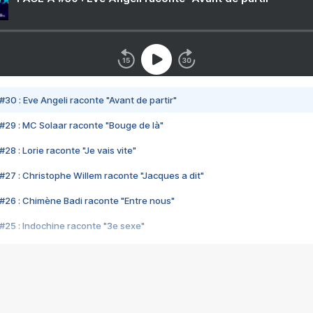
#30 : Eve Angeli raconte "Avant de partir"
#29 : MC Solaar raconte "Bouge de là"
28 : Lorie raconte "Je vais vite"
#27 : Christophe Willem raconte "Jacques a dit"
#26 : Chimène Badi raconte "Entre nous"
#25 : Indochine raconte "3e sexe"
#24 : Zaho raconte "C'est chelou"
#23 : Patrick Bruel raconte "Au café des délices"
#22 : Kyo raconte "Le chemin"