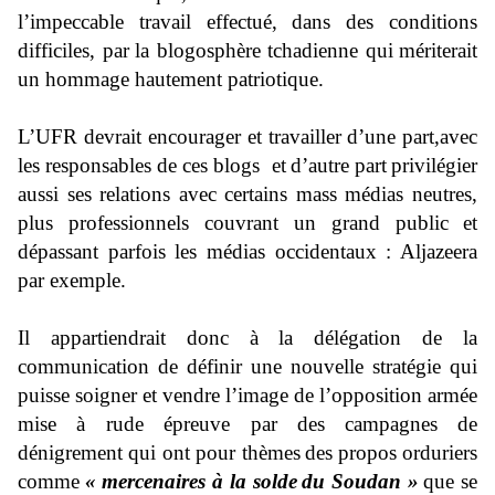
l’
impeccable travail effectué, dans des conditions
difficiles, par
la blogosphère tchadienne qui
mériterait
un hommage hautement patriotique.
L’
UFR devrai
t encourager et travailler
d’une part,
avec
les responsables de ces blogs et
d’autre part
privilégier
aussi ses relations av
ec certains mass médias neutres,
plus professionnels couvrant
un grand public
et
dépassant parfois les médias occidentaux
: Aljazeera
par exemple.
Il appartiendrait donc à la délégation de la
communication de définir une nouvelle stratégie qui
puisse soigner et vendre l’image de l’
opposition armée
mise à rude épreuve par des
campagnes de
dénigrement qui ont pour thème
s
des
propos orduriers
comme
«
mercenaires à la solde
du Soudan
»
que se