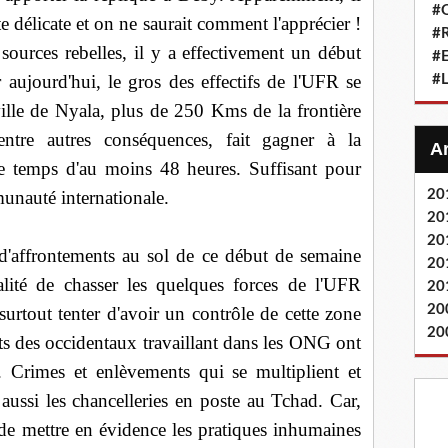
#Q
e délicate et on ne saurait comment l'apprécier !
#
 sources rebelles, il y a effectivement un début
#
r aujourd'hui, le gros des effectifs de l'UFR se
#L
ille de Nyala, plus de 250 Kms de la frontière
entre autres conséquences, fait gagner à la
 temps d'au moins 48 heures. Suffisant pour
munauté internationale.
20
20
20
 d'affrontements au sol de ce début de semaine
20
alité de chasser les quelques forces de l'UFR
20
20
 surtout tenter d'avoir un contrôle de cette zone
20
pts des occidentaux travaillant dans les ONG ont
s. Crimes et enlèvements qui se multiplient et
 aussi les chancelleries en poste au Tchad. Car,
 de mettre en évidence les pratiques inhumaines