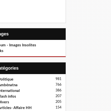
Pages
um - Images Insolites
ks
Catégories
981
olitique
766
Ambénatna
386
nternational
207
lash infos
205
ivers
154
rticles- Affaire HH