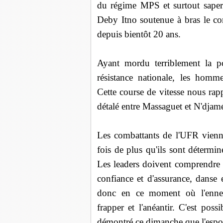
du régime MPS et surtout saper 
Deby Itno soutenue à bras le c
depuis bientôt 20 ans.
Ayant mordu terriblement la po
résistance nationale, les homm
Cette course de vitesse nous ra
détalé entre Massaguet et N'djam
Les combattants de l'UFR vienne
fois de plus qu'ils sont détermi
Les leaders doivent comprendre q
confiance et d'assurance, danse e
donc en ce moment où l'ennemi 
frapper et l'anéantir. C'est poss
démontré ce dimanche que l'espoi