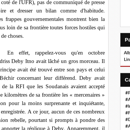
u coté de l'UFR), pas de communiqué de presse
toire et dresser un bilan comme d'habitude.
s frappes gouvernementales montrent bien la
s loin de sa frontière toutes forces hostiles qui
 de choses.
En effet, rappelez-vous qu'en octobre
Alb
Lin
 Idriss Deby Itno avait lâché un gros morceau. Il
incipe avait été trouvé entre son pays et celui
chir concernant leur différend. Deby avait
s de la RFI que les Soudanais avaient accepté
#P
de kilomètres de sa frontière les « mercenaires »
#
tion pour la moins surprenante et inquiétante,
#I
 enregistrée. A ce jour, aucun de ces nombreux
#F
on rebelle, pourtant si prompts à pondre des
#D
#A
 apporter la réplique à Deby. Apparemment, il