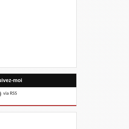
Suivez-moi
via RSS