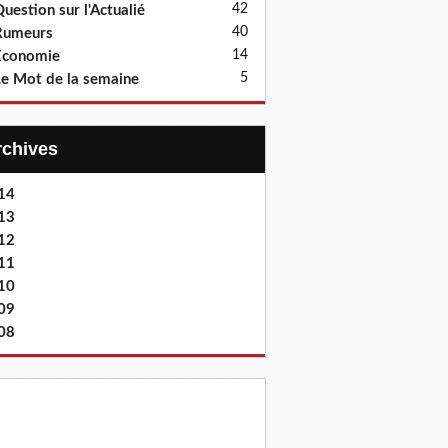
42
uestion sur l'Actualié
40
Rumeurs
14
Economie
5
e Mot de la semaine
Archives
14
13
12
11
10
09
08