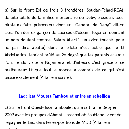
b)
Sur le front Est de trois 3 fronti
è
res (Soudan-Tchad-RCA);
defaite totale de la milice mercenaire de Deby, plusieurs tu
é
s,
plusieurs faits prisonniers dont un “General de Deby”, dit-on
c’est l’un des ex-gar
ç
on de courses d’Adoum Togoi en donnant
un nom doutant comme 'Salam Alleck", un avion touch
é
(pour
ne pas dire abattu) dont le pilote n'est autre que le Lt
Abdelkerim Hemichi br
û
l
é
au 2e degr
é
que les parents et amis
l'ont rendu visite
à
Ndjamena et d’ailleurs c’est gr
â
ce
à
ce
malheureux Lt que tout le monde a compris de ce qui s’est
passé exactement.(Affaire
à
suivre).
Lac : Issa Moussa Tamboulet entre en rébellion
c)
Sur le front Ouest- Issa Tamboulet qui avait ralli
é
Deby en
2009 avec les groupes d’Ahmat Hassaballah Soubiane, vient de
regagner le Lac, dans les ex-positions de MDD (Affaire
à