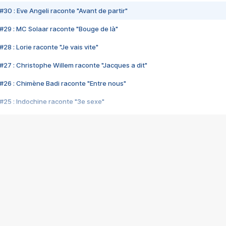
#30 : Eve Angeli raconte "Avant de partir"
#29 : MC Solaar raconte "Bouge de là"
28 : Lorie raconte "Je vais vite"
#27 : Christophe Willem raconte "Jacques a dit"
#26 : Chimène Badi raconte "Entre nous"
#25 : Indochine raconte "3e sexe"
#24 : Zaho raconte "C'est chelou"
#23 : Patrick Bruel raconte "Au café des délices"
#22 : Kyo raconte "Le chemin"
#21 : Nolwenn Leroy raconte "Cassé"
#20 : Patrick Hernandez raconte "Born to be alive"
#19 : Lorie raconte "Près de moi"