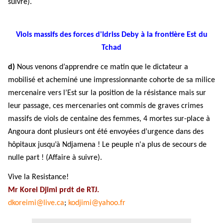
suivre).
Viols massifs des forces d'Idriss Deby à la frontière Est du
Tchad
d)
Nous venons d’apprendre ce matin que le dictateur a
mobilis
é
et achemin
é
une impressionnante cohorte de sa milice
mercenaire vers l’Est sur la position de la r
é
sistance mais sur
leur passage, ces mercenaries ont commis de graves crimes
massifs de viols de centaine des femmes, 4 mortes sur-place
à
Angoura dont plusieurs ont
é
t
é
envoy
é
es d’urgence dans des
h
ô
pitaux jusqu’
à
Ndjamena ! Le peuple n'a plus de secours de
nulle part ! (Affaire
à
suivre).
Vive la Resistance!
Mr Korei Djimi prdt de RTJ.
dkoreimi@live.ca
;
kodjimi@yahoo.fr