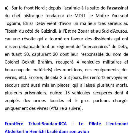
a)
Sur le front Nord ; depuis l’acalmie
à
la suite de l’assassinat
du chef historique fondateur de MDJT Le Maitre Youssouf
Togoimi, Idriss Deby vient d’avoir un malheur tr
è
s s
é
rieux au
Tibesti du c
ô
t
é
de Guizindi,
à
l’Est de Zouar et au Sud d’Aouzou,
car une r
é
volte qui a tourn
é
en faveur des dissidents qui ont
mis en debandade tout un r
é
giment de “mercenaires” de Deby,
en tuant 30, capturant 20 dont leur responsable du nom de
Colonel Bokhit Brahim, recuper
é
4 vehicules militaires et
beaucoup de mat
é
riels( des munitions, des equipements, des
vivres, etc). Encore, de cela 2
à
3 jours, les renforts envoy
é
s en
s
é
cours sont aussi mis en pi
è
ces, qui a laiss
é
plusieurs morts,
plusieurs prisonniers, quinze 15 vehicules recuper
é
s dont 4
equip
é
s des armes lourdes et 5 gros porteurs charg
é
s
uniquement des vivres (Affaire
à
suivre).
Frontière Tchad-Soudan-RCA : Le Pilote Lieutenant
Abdelkerim Hemichi brulé dans son avion