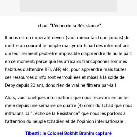
Tchad:
“L’
é
cho de la R
é
sistance”
Il nous est un imp
é
ratif devoir (vaut mieux tard que jamais) de
mettre au courant le peuple martyr du Tchad des informations
qui leur seraient peut-
ê
tre impossible d’apprendre de nulle part
en ce moment; parce que les africains francophones sommes
habitués d’attendre RFI, AFP, etc, pour apprendre mais toutes
ces ressources d’info sont verrouill
é
es et mises
à
la solde de
Deby depuis 20 ans, donc rien de vrai ne filtrera par-l
à
!
Alors, voici quelques informations que nous recevons en p
ê
lle-
m
ê
le depuis une semaine de quatre (4) coins du Tchad que nous
intitulons ici “L’
é
cho de la R
é
sistance” que nous les portons
à
l’attention du peuple tchadien et de l'opinion internationale :
Tibesti : le Colonel Bokhit Brahim capturé