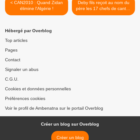
< CAN2010 : Quand Zidan
Deby fils reçoit au nom du
élimine l'Algérie !
père les 17 chefs de canton
du Guéra >
Hébergé par Overblog
Top articles
Pages
Contact
Signaler un abus
C.G.U.
Cookies et données personnelles
Préférences cookies
Voir le profil de Ambenatna sur le portail Overblog
Créer un blog sur Overblog
Créer un blog