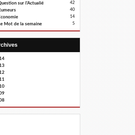
42
uestion sur l'Actualié
40
Rumeurs
14
Economie
5
e Mot de la semaine
Archives
14
13
12
11
10
09
08