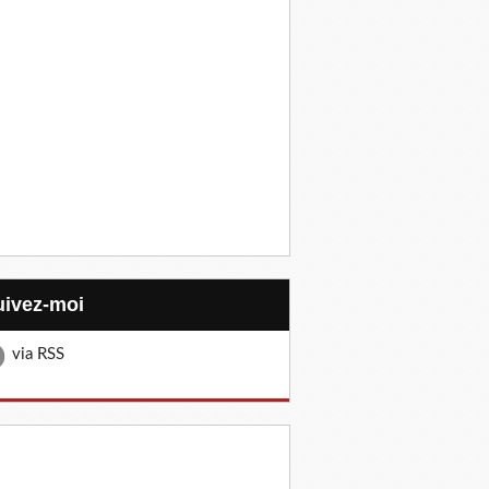
Suivez-moi
via RSS