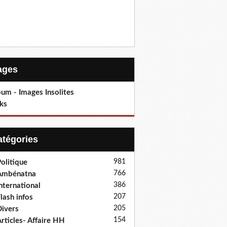
Pages
um - Images Insolites
ks
Catégories
981
olitique
766
Ambénatna
386
nternational
207
lash infos
205
ivers
154
rticles- Affaire HH