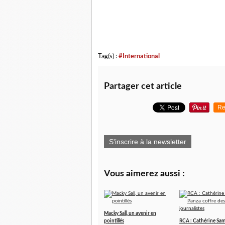
Tag(s) :
#International
Partager cet article
Re
S'inscrire à la newsletter
Vous aimerez aussi :
Macky Sall, un avenir en
pointillés
RCA : Cathérine Sa