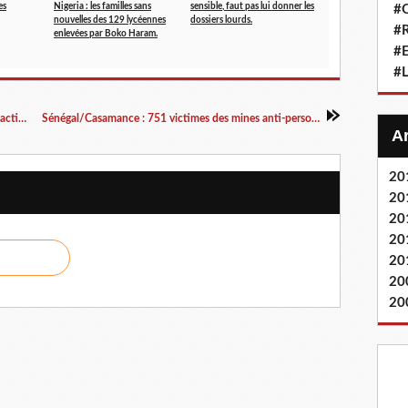
es
Nigeria : les familles sans
sensible, faut pas lui donner les
#Q
nouvelles des 129 lycéennes
dossiers lourds.
#
enlevées par Boko Haram.
#
#L
Abidjan : La BICICI nationalisée a démarré ses activités
Sénégal/Casamance : 751 victimes des mines anti-personnel
20
20
20
20
20
20
20