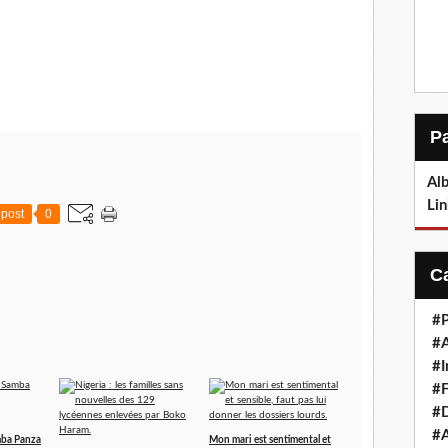
Alb
Lin
post
0
#P
#
#I
#F
#D
#A
mba Panza
Mon mari est sentimental et