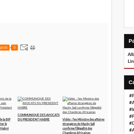
post
0
Alb
Lin
#P
#
#I
COMMUNIQUE DES AVOCATS
#F
de la BIP
DU PRESIDENT HABRE
Vidéo : l'ex Ministre des affaires
#D
ter le
étrangères de Macky Sall
t Habré
confirme l'illégalité des
#A
Chambres Africaines