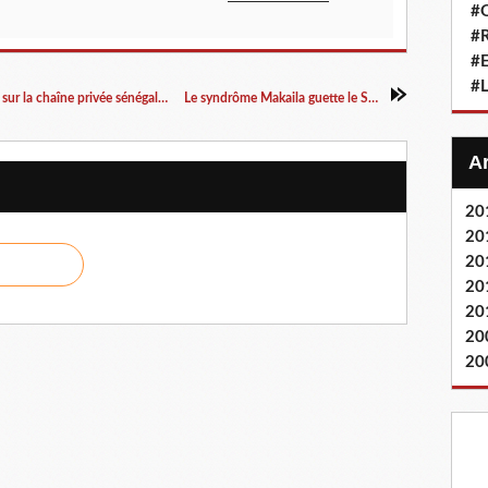
#Q
#
#
#L
Affaire Habré : Interview Me François SERRES sur la chaîne privée sénégalaise 2STV
Le syndrôme Makaila guette le Sénégal
20
20
20
20
20
20
20