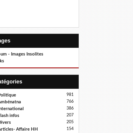
Pages
um - Images Insolites
ks
Catégories
981
olitique
766
Ambénatna
386
nternational
207
lash infos
205
ivers
154
rticles- Affaire HH