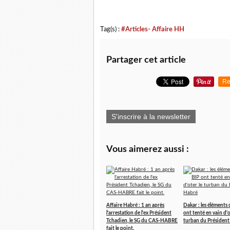
Tag(s) :
#Articles- Affaire HH
Partager cet article
Re
S'inscrire à la newsletter
Vous aimerez aussi :
Affaire Habré : 1 an après
Dakar : les éléments 
l'arrestation de l'ex Président
ont tenté en vain d'o
Tchadien, le SG du CAS-HABRE
turban du Présiden
fait le point.