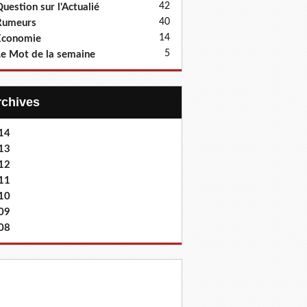
42
uestion sur l'Actualié
40
Rumeurs
14
Economie
5
e Mot de la semaine
Archives
14
13
12
11
10
09
08