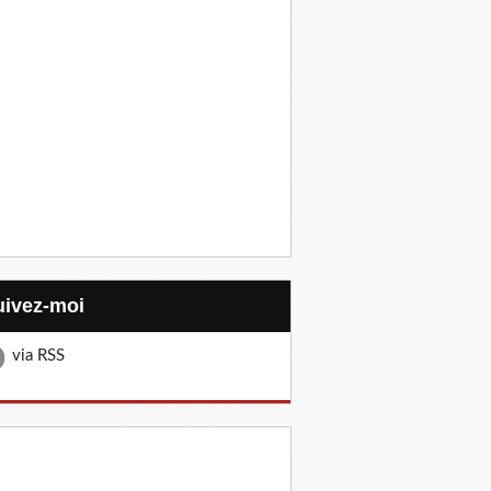
Suivez-moi
via RSS