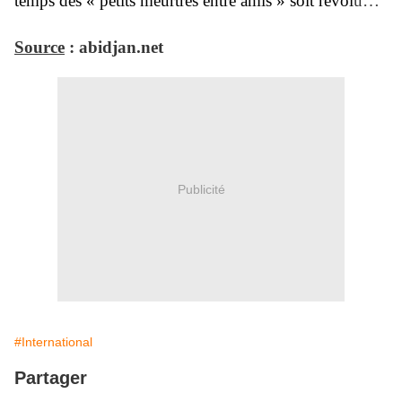
temps des « petits meurtres entre amis » soit révol
u…
Source
: abidjan.net
Publicité
#International
Partager