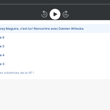
bey Maguire, c'est lui ! Rencontre avec Damien Witecka
e 6
e 5
e 4
e 3
s créatrices de la VF !
e 2
e 1
e Mektoub My Love arrive enfin ! Rencontre avec Shaïn Boumedine et Sal
i : après Toni en famille