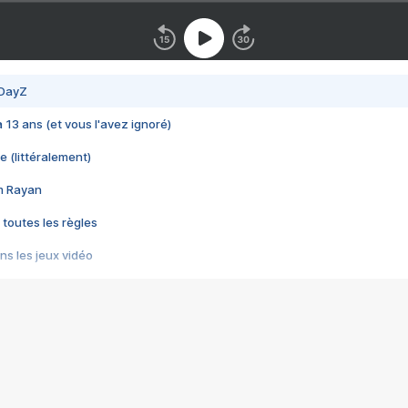
 DayZ
 a 13 ans (et vous l'avez ignoré)
e (littéralement)
im Rayan
 toutes les règles
s les jeux vidéo
us choquant de Rockstar ? - Le scandale BULLY
e plus moche de Steam
du RÊVE tourne au CAUCHEMAR
pendant 8 heures