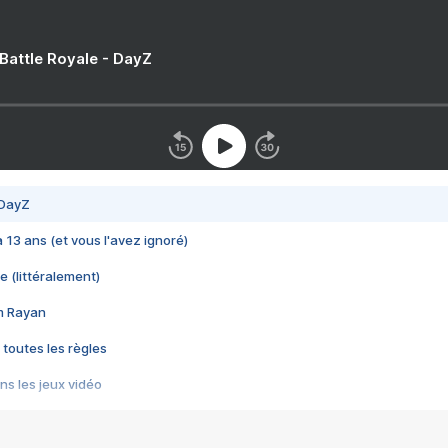
 Battle Royale - DayZ
 DayZ
 a 13 ans (et vous l'avez ignoré)
e (littéralement)
im Rayan
 toutes les règles
s les jeux vidéo
us choquant de Rockstar ? - Le scandale BULLY