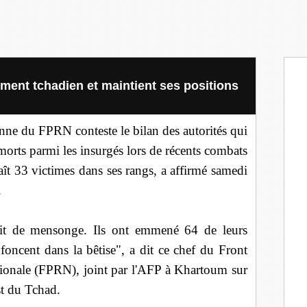
ent tchadien et maintient ses positions
enne du FPRN conteste le bilan des autorités qui
 morts parmi les insurgés lors de récents combats
aît 33 victimes dans ses rangs, a affirmé samedi
.
délit de mensonge. Ils ont emmené 64 de leurs
enfoncent dans la bêtise", a dit ce chef du Front
tionale (FPRN), joint par l'AFP à Khartoum sur
est du Tchad.