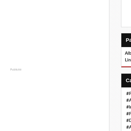
Alb
Lin
Publicité
#P
#
#I
#F
#D
#A