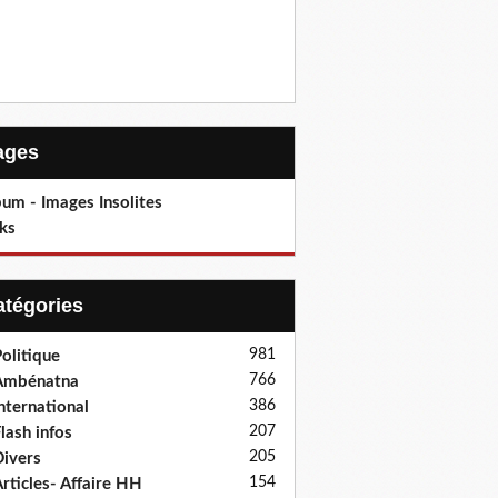
Pages
um - Images Insolites
ks
Catégories
981
olitique
766
Ambénatna
386
nternational
207
lash infos
205
ivers
154
rticles- Affaire HH