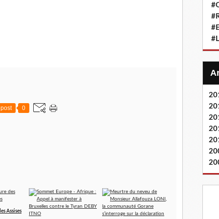
#Q
#
#
#L
20
20
post
0
20
20
20
20
20
des Assises