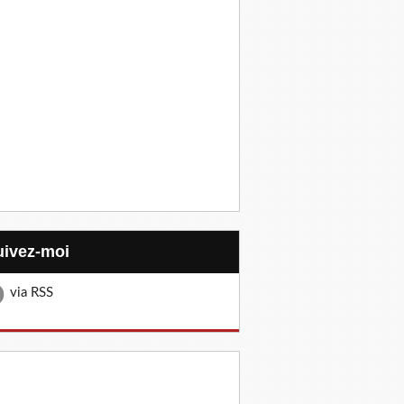
Suivez-moi
via RSS