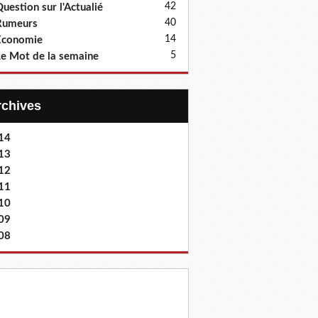
42
uestion sur l'Actualié
40
Rumeurs
14
Economie
5
e Mot de la semaine
Archives
14
13
12
11
10
09
08