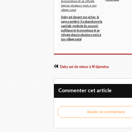
Deby est devant son échec, le
pays a sombré, il a abandonné la
capitale, symbole du pouvoir
politique et économique et se
réfugie depuis plusieurs mois à
son village natal
Deby est de retour à N'djaména
Commenter cet article
Ajouter un commentaire