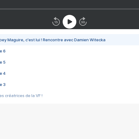
bey Maguire, c'est lui ! Rencontre avec Damien Witecka
e 6
e 5
e 4
e 3
s créatrices de la VF !
e 2
e 1
e Mektoub My Love arrive enfin ! Rencontre avec Shaïn Boumedine et Sal