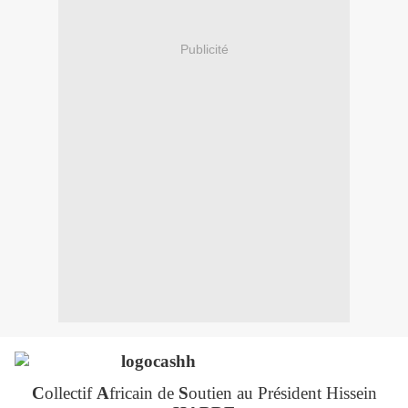
Publicité
C
ollectif
A
fricain de
S
outien au Président Hissein