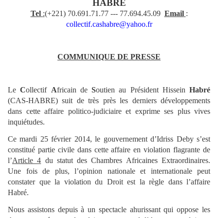
HABRE
Tel
:
(+221) 70.691.71.77 --- 77.694.45.09
Email
:
collectif.cashabre@yahoo.fr
COMMUNIQUE DE PRESSE
Le
C
ollectif
A
fricain de
S
outien au Président Hissein
Habré
(CAS-HABRE) suit de très près les derniers développements
dans cette affaire politico-judiciaire et exprime ses plus vives
inquiétudes.
Ce mardi 25 février 2014, le gouvernement d’Idriss Deby s’est
constitué partie civile dans cette affaire en violation flagrante de
l’
Article 4
du statut des Chambres Africaines Extraordinaires.
Une fois de plus, l’opinion nationale et internationale peut
constater que la violation du Droit est la règle dans l’affaire
Habré.
Nous assistons depuis à un spectacle ahurissant qui oppose les