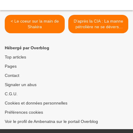
< Le coeur sur la main de
D'après la CIA : La manne
Shakira
pétrolière ne se déverse
pas dans le Trésor public
tchadien mais plutôt dans
des comptes au nom de
Hébergé par Overblog
Hinda Deby >
Top articles
Pages
Contact
Signaler un abus
C.G.U.
Cookies et données personnelles
Préférences cookies
Voir le profil de Ambenatna sur le portail Overblog