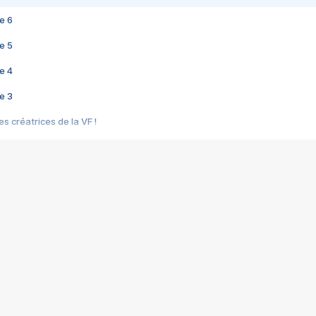
e 6
e 5
e 4
e 3
s créatrices de la VF !
e 2
e 1
e Mektoub My Love arrive enfin ! Rencontre avec Shaïn Boumedine et Sal
i : après Toni en famille
elle réalise le bouleversant Dites lui que je l'aime
ais ! Rencontre autour de Vie privée de Rebecca Zlotowski
 de Marguerite, Grave... Rencontre avec Ella Rumpf