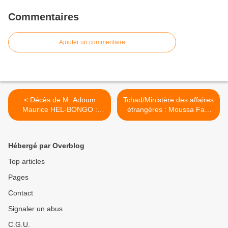
Commentaires
Ajouter un commentaire
< Décès de M. Adoum
Tchad/Ministère des affaires
Maurice HEL-BONGO :
étrangères : Moussa Faki
hommage à un grand
must go. >
homme !
Hébergé par Overblog
Top articles
Pages
Contact
Signaler un abus
C.G.U.