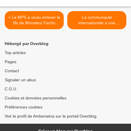
< Le MPS a voulu enlever le
La communauté
fils de Monsieur Facho
internationale a une
Balam, opposant exilé en
position asymétrique selon
France
qu’il s’agisse de l’opposition
soudanaise ou tchadienne
Hébergé par Overblog
>
Top articles
Pages
Contact
Signaler un abus
C.G.U.
Cookies et données personnelles
Préférences cookies
Voir le profil de Ambenatna sur le portail Overblog