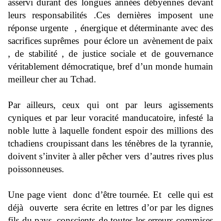
asservi
durant des longues années débyennes devant
leurs
responsabilités
.Ces dernières imposent une
réponse urgente , énergique et
déterminante avec des
sacrifi
ces suprêmes pour éclore un
avènement
de paix
, de stabilité , de justice sociale et de gouvernance
véritablement démocratique, bref d’un monde humain
meilleur cher au Tchad.
Par
ailleurs,
c
eux qui ont par leurs agissements
cyniques et par leur voracité manducatoire
,
infesté la
noble lutte à laquelle fondent espoir d
es millions des
tchadiens croupissant
dans les
ténèbres
de la tyrannie,
doivent s’inviter à aller pêcher vers
d’autres rives plus
poissonneuses.
Une page vient donc d’être tournée.
Et celle qui est
déjà ouverte
sera écrite en lettres d’or par les dignes
fils du
pays,
conscients de toutes les
erreurs commises