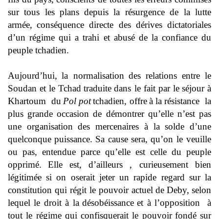
sur tous les plans
depuis la résurgence de la lutte
armée,
conséquence directe des dérives dictatoriales
d’un régime qui a trahi et abusé de la confiance du
peuple tchadien.
Aujourd’hui,
la normalisation
des relations
entre le
Soudan et le Tchad
traduite
dans le fait par le
séjour à
Khartoum du
Pol pot
tchadien, offre
à la résistance la
plus grande occasion de démontrer qu’elle n’est pas
une organisation des mercenaires à la solde d’une
quelconque
puissance.
Sa cause
sera,
qu
’on le veuille
ou pas, entendue parce qu’elle est celle du peup
le
opprimé
.
Elle
est, d’
ailleurs , curieusement bien
légitimée si on oserait jeter un rapide regard sur la
co
nstitution qui régit le pouvoir actuel
de
Deby
,
selon
lequel le droit à la
désobéissance
et à l’opposition à
tout le régime qui confisquerait le p
ouvoir
fondé sur