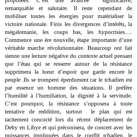
proposées. C’
est une avancée
significative,
remarquable
et
salutaire. Il
reste cependant de
mobiliser toutes les énergies pour matérialiser la
victoire nationale. Fi
nis les
divergences d’intérêts,
la
mégalomanie,
les coups
bas,
les hypocrisies
…
.
C
ommence une ère
nouvelle,
étape importante d’une
véritable
marche révolutionnaire. Beaucoup ont fait
sienne une lecture négative du contexte actuel pensant
que l’
étau
qui se resserre autour de la
résistance
supprimera la lueur d’espoir que garde encore le
peuple
.Ils se trompent éperdument
car le tchadien est
par essence
un homme de
s
situation
s
.
Il préfère
l’humilité à
l’humiliation,
la dignité à la servitude.
C’est
pourquoi,
la résistance s’opposera à toute
tentative de
reddition
, surtout le plan qui est
tacitement
concocté
lors du récent déplacement de
Deby
en Libye
et
qui
préconisera, de
concert avec les
puissances impliquées dans le conflit
tchadien, le