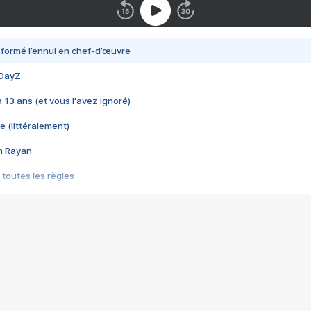
nsformé l’ennui en chef-d’œuvre
 DayZ
 a 13 ans (et vous l'avez ignoré)
e (littéralement)
im Rayan
 toutes les règles
s les jeux vidéo
us choquant de Rockstar ? - Le scandale BULLY
e plus moche de Steam
du RÊVE tourne au CAUCHEMAR
pendant 8 heures